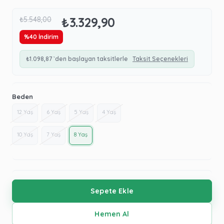
₺3.329,90
₺5.548,00
%
40
İndirim
₺1.098,87
`den başlayan taksitlerle
Taksit Seçenekleri
Beden
12 Yaş
6 Yaş
5 Yaş
4 Yaş
10 Yaş
7 Yaş
8 Yaş