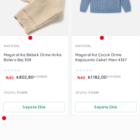
MAYORAL
MAYORAL
Mayoral Kız Bebek Örme Hırka
Mayoral Kız Çocuk Örme
Bolero Bej 308
Kapüşonlu Ceket Mavi 4367
★
★
★
★
★
★
★
★
★
★
₺802,80
₺1.338,00
₺1.182,00
₺1.970,00
%40
%40
Ürünü İncele
Ürünü İncele
Sepete Ekle
Sepete Ekle