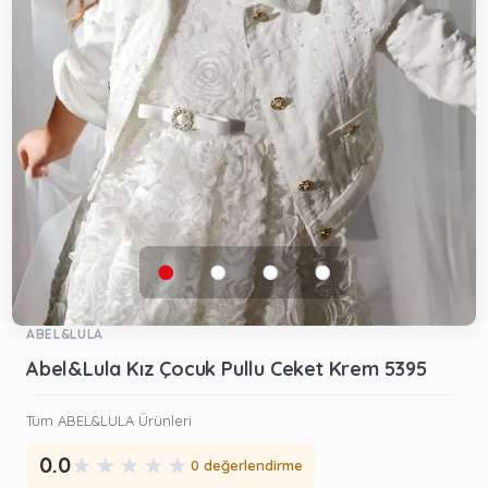
ABEL&LULA
Abel&Lula Kız Çocuk Pullu Ceket Krem 5395
Tüm ABEL&LULA Ürünleri
★
★
★
★
★
0.0
0 değerlendirme