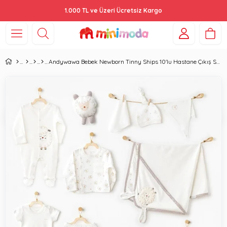
1.000 TL ve Üzeri Ücretsiz Kargo
Andywawa Bebek Newborn Tinny Ships 10'lu Hastane Çıkış Seti Ecru AC25561