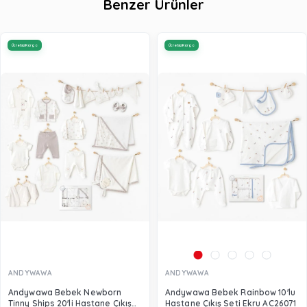
Benzer Ürünler
Ücretsiz Kargo
Ücretsiz Kargo
ANDYWAWA
ANDYWAWA
Andywawa Bebek Newborn
Andywawa Bebek Rainbow 10'lu
Tinny Ships 20'li Hastane Çıkış
Hastane Çıkış Seti Ekru AC26071