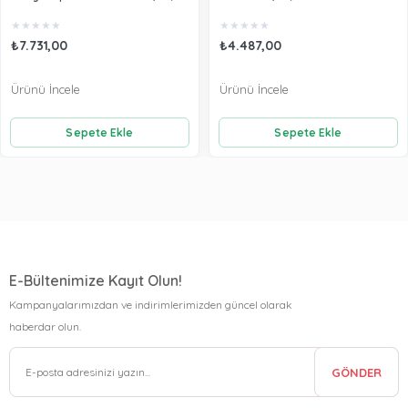
Seti Ecru AC25562
★
★
★
★
★
★
★
★
★
★
₺7.731,00
₺4.487,00
Ürünü İncele
Ürünü İncele
Sepete Ekle
Sepete Ekle
E-Bültenimize Kayıt Olun!
Kampanyalarımızdan ve indirimlerimizden güncel olarak
haberdar olun.
GÖNDER