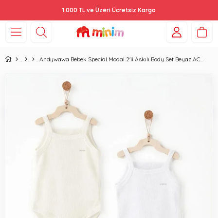
1.000 TL ve Üzeri Ücretsiz Kargo
Andywawa Bebek Special Modal 2'li Askılı Body Set Beyaz AC26760