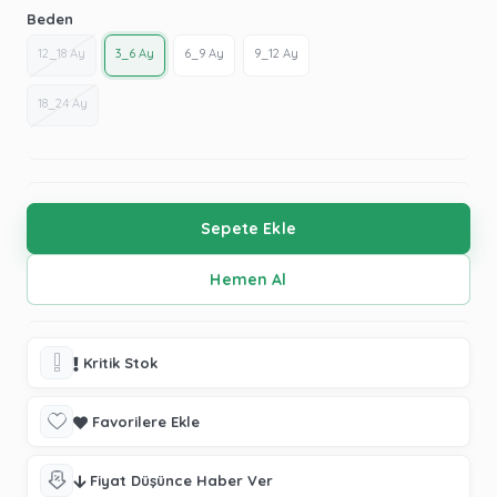
Beden
12_18 Ay
3_6 Ay
6_9 Ay
9_12 Ay
18_24 Ay
Kritik Stok
Favorilere Ekle
Fiyat Düşünce Haber Ver