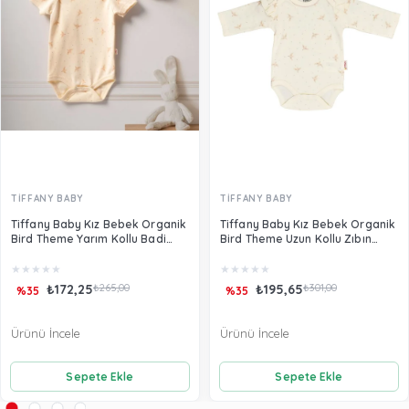
TİFFANY BABY
TİFFANY BABY
Tiffany Baby Kız Bebek Organik
Tiffany Baby Kız Bebek Organik
Bird Theme Yarım Kollu Badi
Bird Theme Uzun Kollu Zıbın
Ekru 24008
Badi Ekru 24011
★
★
★
★
★
★
★
★
★
★
₺172,25
₺265,00
₺195,65
₺301,00
%35
%35
Ürünü İncele
Ürünü İncele
Sepete Ekle
Sepete Ekle