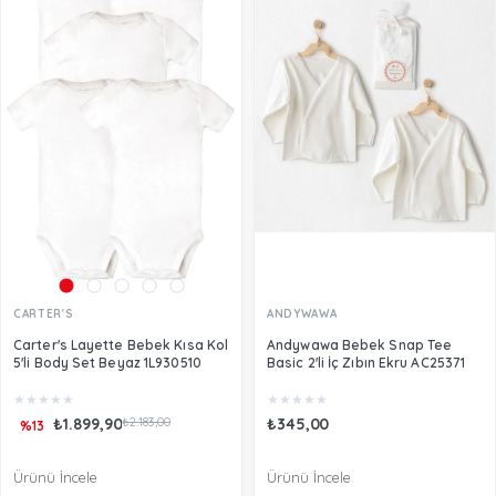
CARTER'S
ANDYWAWA
Carter's Layette Bebek Kısa Kol
Andywawa Bebek Snap Tee
5'li Body Set Beyaz 1L930510
Basic 2'li İç Zıbın Ekru AC25371
★
★
★
★
★
★
★
★
★
★
₺1.899,90
₺2.183,00
₺345,00
%13
Ürünü İncele
Ürünü İncele