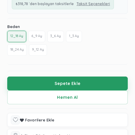
₺318,78
`den başlayan taksitlerle
Taksit Seçenekleri
Beden
12_18 Ay
6_9 Ay
3_6 Ay
1_3 Ay
18_24 Ay
9_12 Ay
Favorilere Ekle