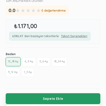
Tüm ANDYWAWA Ürünleri
★
★
★
★
★
0.0
0 değerlendirme
₺1.171,00
₺386,43
`den başlayan taksitlerle
Taksit Seçenekleri
Beden
12_18 Ay
6_9 Ay
3_6 Ay
18_24 Ay
9_12 Ay
1_3 Ay