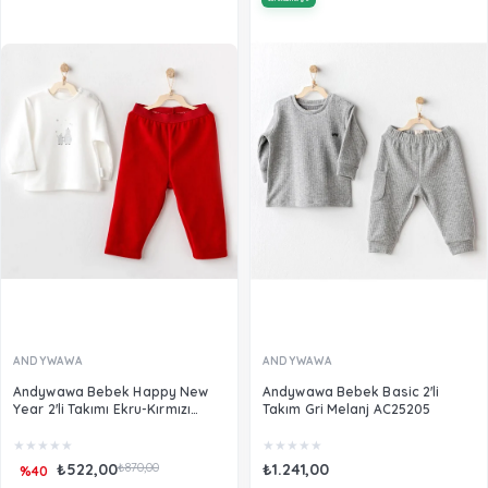
ANDYWAWA
ANDYWAWA
Andywawa Bebek Happy New
Andywawa Bebek Basic 2'li
Year 2'li Takımı Ekru-Kırmızı
Takım Gri Melanj AC25205
AC25103
★
★
★
★
★
★
★
★
★
★
₺522,00
₺870,00
₺1.241,00
%40