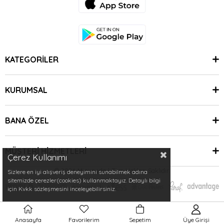
KATEGORİLER
KURUMSAL
BANA ÖZEL
MÜŞTERİ HİZMETLERİ
Çerez Kullanımı
© 2024 Minimoda | Tüm Hakları Saklıdır.
Sizlere en iyi alışveriş deneyimini sunabilmek adına
sitemizde çerezler(cookies) kullanmaktayız. Detaylı bilgi
için Kvkk sözleşmesini inceleyebilirsiniz.
Anasayfa
Favorilerim
Sepetim
Üye Girişi