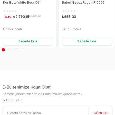
Kar Botu White Buck1061
Babet Beyaz Rugan P10005
★
★
★
★
★
★
★
★
★
★
₺2.790,15
₺5.073,00
₺665,00
%45
Ürünü İncele
Ürünü İncele
Sepete Ekle
Sepete Ekle
E-Bültenimize Kayıt Olun!
Kampanyalarımızdan ve indirimlerimizden güncel olarak
haberdar olun.
GÖNDER