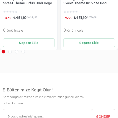
Sweet Theme Fırfırlı Badi Beyaz
Sweet Theme Kruvaze Badi
60028
Beyaz 60022
★
★
★
★
★
★
★
★
★
★
₺451,10
₺694,00
₺451,10
₺694,00
%35
%35
Ürünü İncele
Ürünü İncele
Sepete Ekle
Sepete Ekle
E-Bültenimize Kayıt Olun!
Kampanyalarımızdan ve indirimlerimizden güncel olarak
haberdar olun.
GÖNDER