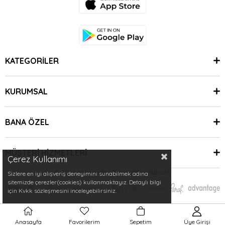
KATEGORİLER
KURUMSAL
BANA ÖZEL
MÜŞTERİ HİZMETLERİ
Çerez Kullanımı
© 2024 Minimoda | Tüm Hakları Saklıdır.
Sizlere en iyi alışveriş deneyimini sunabilmek adına
sitemizde çerezler(cookies) kullanmaktayız. Detaylı bilgi
için Kvkk sözleşmesini inceleyebilirsiniz.
Anasayfa
Favorilerim
Sepetim
Üye Girişi