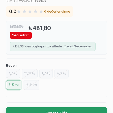
Tüm ANDYWAWA Ürünleri
★
★
★
★
★
0.0
0 değerlendirme
₺481,80
₺803,00
%
40
İndirim
₺158,99
`den başlayan taksitlerle
Taksit Seçenekleri
Beden
3_6 Ay
12_18 Ay
1_3 Ay
6_9 Ay
9_12 Ay
18_24 Ay