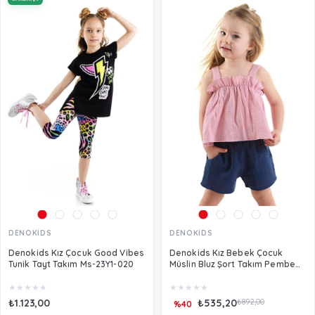
DENOKİDS
DENOKİDS
Denokids Kız Çocuk Good Vibes
Denokids Kız Bebek Çocuk
Tunik Tayt Takım Ms-23Y1-020
Müslin Bluz Şort Takım Pembe
CFF-24Y1-055
★
★
★
★
★
★
★
★
★
★
₺1.123,00
₺535,20
₺892,00
%40