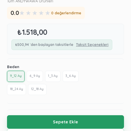
Tüm ANDYWAWA Ürünleri
★
★
★
★
★
0.0
0 değerlendirme
₺1.518,00
₺500,94
`den başlayan taksitlerle
Taksit Seçenekleri
Beden
9_12 Ay
6_9 Ay
1_3 Ay
3_6 Ay
18_24 Ay
12_18 Ay