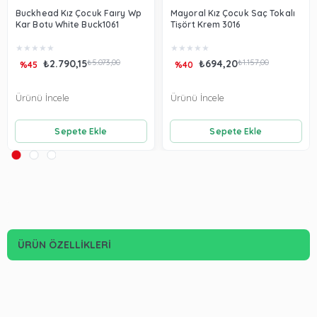
Buckhead Kız Çocuk Faıry Wp
Mayoral Kız Çocuk Saç Tokalı
Kar Botu White Buck1061
Tişört Krem 3016
★
★
★
★
★
★
★
★
★
★
₺2.790,15
₺5.073,00
₺694,20
₺1.157,00
%45
%40
Ürünü İncele
Ürünü İncele
Sepete Ekle
Sepete Ekle
ÜRÜN ÖZELLIKLERI