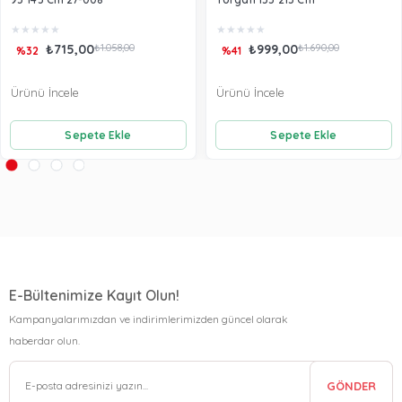
★
★
★
★
★
★
★
★
★
★
₺715,00
₺1.058,00
₺999,00
₺1.690,00
%32
%41
Ürünü İncele
Ürünü İncele
Sepete Ekle
Sepete Ekle
E-Bültenimize Kayıt Olun!
Kampanyalarımızdan ve indirimlerimizden güncel olarak
haberdar olun.
GÖNDER