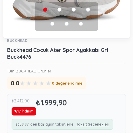
BUCKHEAD
Buckhead Çocuk Ater Spor Ayakkabı Gri
Buck4476
Tüm BUCKHEAD Ürünleri
★
★
★
★
★
0.0
0 değerlendirme
₺1.999,90
₺2.412,00
%
17
İndirim
₺659,97
`den başlayan taksitlerle
Taksit Seçenekleri