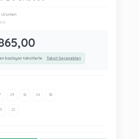
Ürünleri
0.0
865,00
en başlayan taksitlerle
Taksit Seçenekleri
7
29
32
24
30
25
22