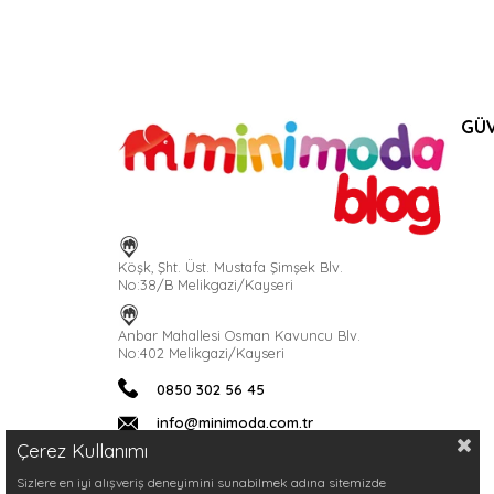
GÜV
Köşk, Şht. Üst. Mustafa Şimşek Blv.
No:38/B Melikgazi/Kayseri
Anbar Mahallesi Osman Kavuncu Blv.
No:402 Melikgazi/Kayseri
0850 302 56 45
info@minimoda.com.tr
Çerez Kullanımı
Sizlere en iyi alışveriş deneyimini sunabilmek adına sitemizde