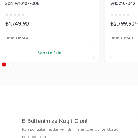
Sarı W10107-008
W10210-042
★
★
★
★
★
★
★
★
★
★
₺1.749,90
₺2.799,90
₺
Ürünü İncele
Ürünü İncele
Sepete Ekle
E-Bültenimize Kayıt Olun!
Kampanyalarımızdan ve indirimlerimizden güncel olarak
haberdar olun.