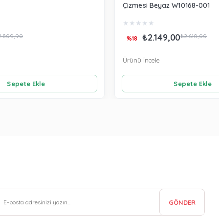
Çizmesi Beyaz W10168-001
★
★
★
★
★
₺2.149,00
2.809,90
₺2.610,00
%18
Ürünü İncele
Sepete Ekle
Sepete Ekle
GÖNDER