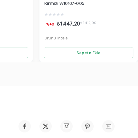
Kırmızı W10107-005
★
★
★
★
★
₺1.447,20
₺2.412,00
%40
Ürünü İncele
Sepete Ekle