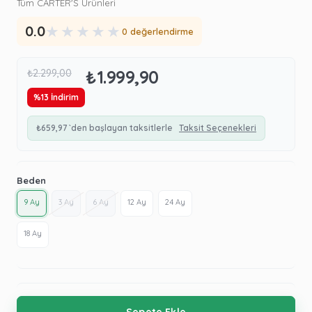
Tüm CARTER'S Ürünleri
★
★
★
★
★
0.0
0 değerlendirme
₺1.999,90
₺2.299,00
%
13
İndirim
₺659,97
`den başlayan taksitlerle
Taksit Seçenekleri
Beden
9 Ay
3 Ay
6 Ay
12 Ay
24 Ay
18 Ay