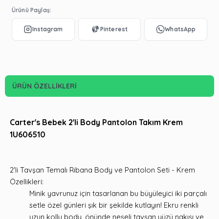
Ürünü Paylaş:
ÜRÜN ÖZELLIKLERI
Carter's Bebek 2'li Body Pantolon Takım Krem
1U606510
2'li Tavşan Temalı Ribana Body ve Pantolon Seti - Krem
Özellikleri:
Minik yavrunuz için tasarlanan bu büyüleyici iki parçalı
setle özel günleri şık bir şekilde kutlayın! Ekru renkli
uzun kollu body, önünde neşeli tavşan yüzü nakışı ve