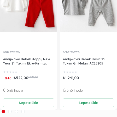
ANDYWAWA
ANDYWAWA
Andywawa Bebek Happy New
Andywawa Bebek Basic 2'li
Year 2'li Takımı Ekru-Kırmızı
Takım Gri Melanj AC25205
AC25103
★
★
★
★
★
★
★
★
★
★
₺522,00
₺870,00
₺1.241,00
%40
Ürünü İncele
Ürünü İncele
Sepete Ekle
Sepete Ekle