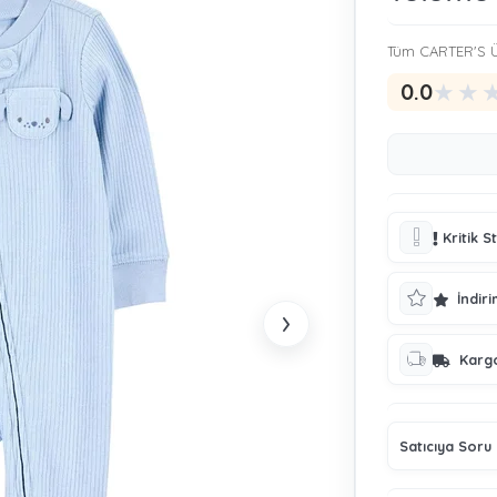
Tüm CARTER'S Ü
★
★
0.0
Kritik S
İndiri
›
Karg
Satıcıya Soru