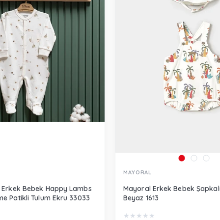
MAYORAL
y Erkek Bebek Happy Lambs
Mayoral Erkek Bebek Şapkalı
e Patikli Tulum Ekru 33033
Beyaz 1613
★
★
★
★
★