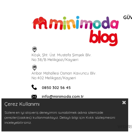
GÜV
Köşk, Şht. Üst. Mustafa Şimşek Blv.
No:38/B Melikgazi/Kayseri
Anbar Mahallesi Osman Kavuncu Blv.
No:402 Melikgazi/Kayseri
0850 302 56 45
info@minimoda.com.tr
Çerez Kullanımı
Sizlere en iyi alışveriş deneyimini sunabilmek adına sitemizde
çerezler(cookies) kullanmaktayız. Detaylı bilgi için Kvkk sözleşmesini
inceleyebilirsiniz.