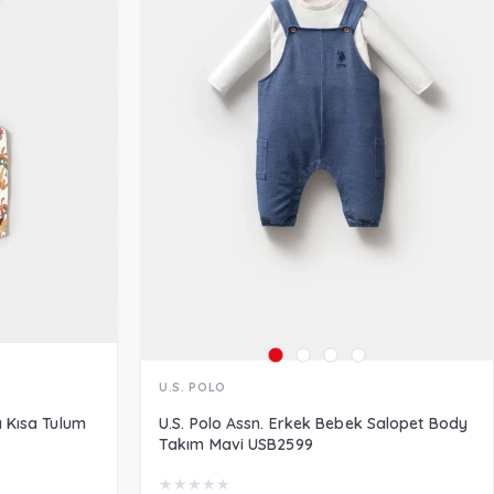
U.S. POLO
 Kısa Tulum
U.S. Polo Assn. Erkek Bebek Salopet Body
Takım Mavi USB2599
★
★
★
★
★