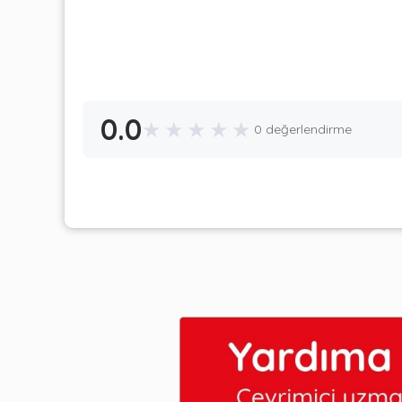
0.0
★
★
★
★
★
0 değerlendirme