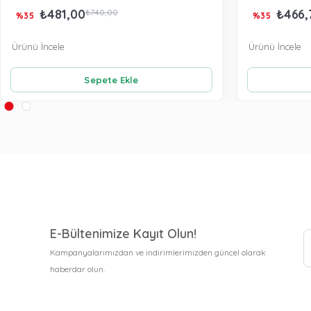
₺481,00
₺466,
₺740,00
%35
%35
Ürünü İncele
Ürünü İncele
Sepete Ekle
E-Bültenimize Kayıt Olun!
Kampanyalarımızdan ve indirimlerimizden güncel olarak
haberdar olun.