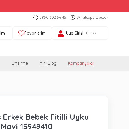
0850 302 56 45
Whatsapp Destek
tim
Favorilerim
Üye Girişi
Üye Ol
Emzirme
Mini Blog
Kampanyalar
 Erkek Bebek Fitilli Uyku
Mavi 1S949410