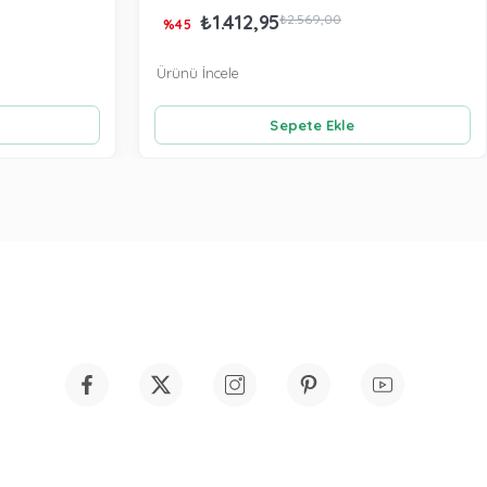
₺1.412,95
₺2.569,00
%45
Ürünü İncele
Sepete Ekle