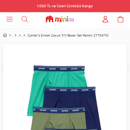
1.000 TL ve Üzeri Ücretsiz Kargo
Carter's Erkek Çocuk 5''li Boxer Set Renkli 2T734710