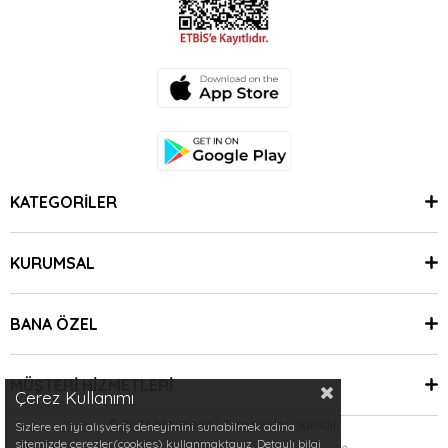
KATEGORİLER
KURUMSAL
BANA ÖZEL
MÜŞTERİ HİZMETLERİ
Çerez Kullanımı
© 2024 Minimoda | Tüm Hakları Saklıdır.
Sizlere en iyi alışveriş deneyimini sunabilmek adına
sitemizde çerezler(cookies) kullanmaktayız. Detaylı bilgi