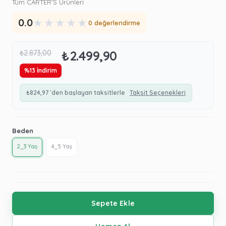
Tüm CARTER'S Ürünleri
★
★
★
★
★
0.0
0 değerlendirme
₺2.499,90
₺2.873,00
%
13
İndirim
₺824,97
`den başlayan taksitlerle
Taksit Seçenekleri
Beden
2_3 Yaş
4_5 Yaş