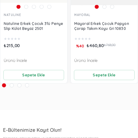
NATULİNE
MAYORAL
Natuline Erkek Çocuk 3'lü Penye
Mayoral Erkek Çocuk Papyon
Slip Külot Beyaz 2501
Çorap Takım Koyu Gri 10830
★
★
★
★
★
★
★
★
★
★
₺215,00
₺460,80
₺768,00
%40
Ürünü İncele
Ürünü İncele
Sepete Ekle
Sepete Ekle
E-Bültenimize Kayıt Olun!