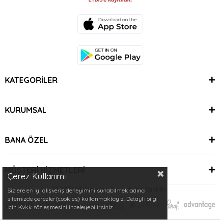
KATEGORİLER
KURUMSAL
BANA ÖZEL
MÜŞTERİ HİZMETLERİ
Çerez Kullanımı
© 2024 Minimoda | Tüm Hakları Saklıdır.
Sizlere en iyi alışveriş deneyimini sunabilmek adına
sitemizde çerezler(cookies) kullanmaktayız. Detaylı bilgi
için Kvkk sözleşmesini inceleyebilirsiniz.