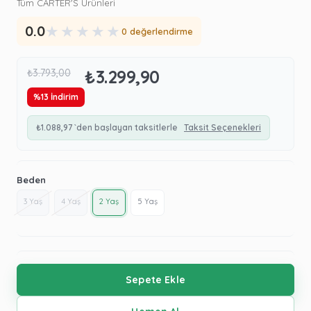
Tüm CARTER'S Ürünleri
★
★
★
★
★
0.0
0 değerlendirme
₺3.299,90
₺3.793,00
%
13
İndirim
₺1.088,97
`den başlayan taksitlerle
Taksit Seçenekleri
Beden
3 Yaş
4 Yaş
2 Yaş
5 Yaş