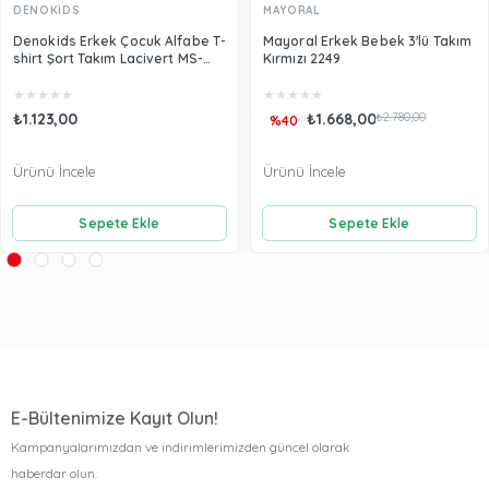
DENOKİDS
MAYORAL
Denokids Erkek Çocuk Alfabe T-
Mayoral Erkek Bebek 3'lü Takım
shirt Şort Takım Lacivert MS-
Kırmızı 2249
21Y2-036
★
★
★
★
★
★
★
★
★
★
₺1.123,00
₺1.668,00
₺2.780,00
%40
Ürünü İncele
Ürünü İncele
Sepete Ekle
Sepete Ekle
E-Bültenimize Kayıt Olun!
Kampanyalarımızdan ve indirimlerimizden güncel olarak
haberdar olun.