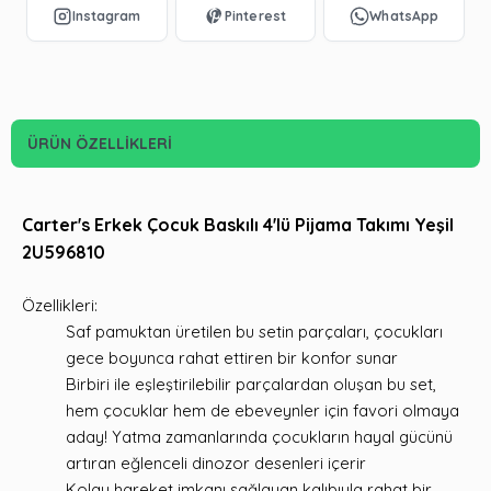
ÜRÜN ÖZELLIKLERI
Carter's Erkek Çocuk Baskılı 4'lü Pijama Takımı Yeşil
2U596810
Özellikleri:
Saf pamuktan üretilen bu setin parçaları, çocukları
gece boyunca rahat ettiren bir konfor sunar
Birbiri ile eşleştirilebilir parçalardan oluşan bu set,
hem çocuklar hem de ebeveynler için favori olmaya
aday! Yatma zamanlarında çocukların hayal gücünü
artıran eğlenceli dinozor desenleri içerir
Kolay hareket imkanı sağlayan kalıbıyla rahat bir