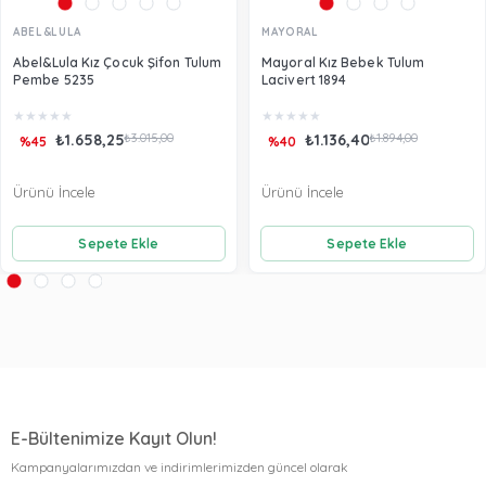
ABEL&LULA
MAYORAL
Abel&Lula Kız Çocuk Şifon Tulum
Mayoral Kız Bebek Tulum
Pembe 5235
Lacivert 1894
★
★
★
★
★
★
★
★
★
★
₺1.658,25
₺3.015,00
₺1.136,40
₺1.894,00
%45
%40
Ürünü İncele
Ürünü İncele
Sepete Ekle
Sepete Ekle
E-Bültenimize Kayıt Olun!
Kampanyalarımızdan ve indirimlerimizden güncel olarak