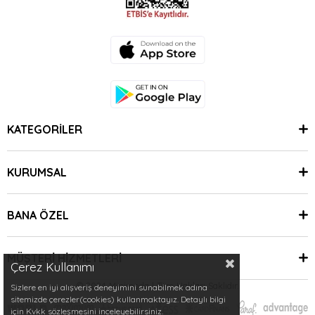
KATEGORİLER
KURUMSAL
BANA ÖZEL
MÜŞTERİ HİZMETLERİ
Çerez Kullanımı
© 2024 Minimoda | Tüm Hakları Saklıdır.
Sizlere en iyi alışveriş deneyimini sunabilmek adına
sitemizde çerezler(cookies) kullanmaktayız. Detaylı bilgi
için Kvkk sözleşmesini inceleyebilirsiniz.