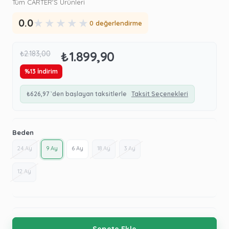
Tüm CARTER'S Ürünleri
★
★
★
★
★
0.0
0 değerlendirme
₺1.899,90
₺2.183,00
%
13
İndirim
₺626,97
`den başlayan taksitlerle
Taksit Seçenekleri
Beden
24 Ay
9 Ay
6 Ay
18 Ay
3 Ay
12 Ay