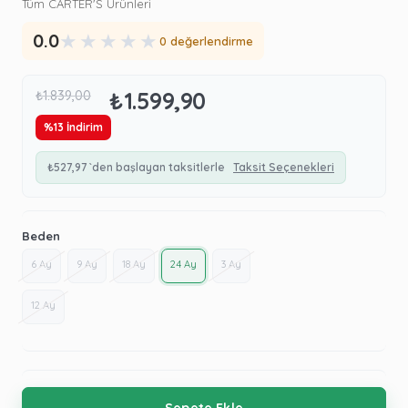
Tüm CARTER'S Ürünleri
★
★
★
★
★
0.0
0 değerlendirme
₺1.599,90
₺1.839,00
%
13
İndirim
₺527,97
`den başlayan taksitlerle
Taksit Seçenekleri
Beden
6 Ay
9 Ay
18 Ay
24 Ay
3 Ay
12 Ay