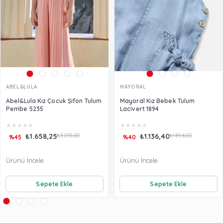
ABEL&LULA
MAYORAL
Abel&Lula Kız Çocuk Şifon Tulum
Mayoral Kız Bebek Tulum
Pembe 5235
Lacivert 1894
★
★
★
★
★
★
★
★
★
★
₺1.658,25
₺3.015,00
₺1.136,40
₺1.894,00
%45
%40
Ürünü İncele
Ürünü İncele
Sepete Ekle
Sepete Ekle