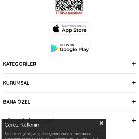
KATEGORİLER
KURUMSAL
BANA ÖZEL
MÜŞTERİ HİZMETLERİ
Çerez Kullanımı
© 2024 Minimoda | Tüm Hakları Saklıdır.
Sizlere en iyi alışveriş deneyimini sunabilmek adına
sitemizde çerezler(cookies) kullanmaktayız. Detaylı bilgi