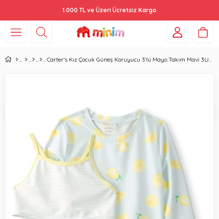
1.000 TL ve Üzeri Ücretsiz Kargo
Carter's Kız Çocuk Güneş Koruyucu 3'lü Mayo Takım Mavi 3U614410