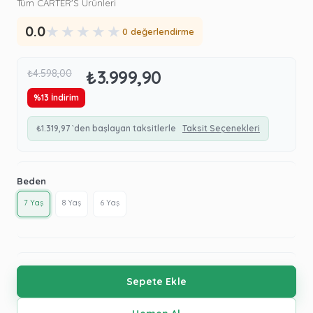
Tüm CARTER'S Ürünleri
★
★
★
★
★
0.0
0 değerlendirme
₺3.999,90
₺4.598,00
%
13
İndirim
₺1.319,97
`den başlayan taksitlerle
Taksit Seçenekleri
Beden
7 Yaş
8 Yaş
6 Yaş