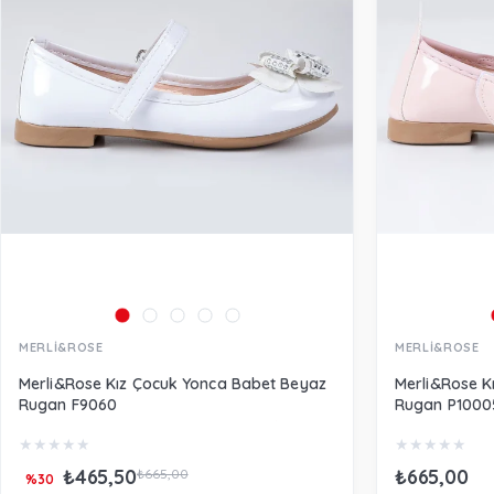
MERLİ&ROSE
MERLİ&ROSE
Merli&Rose Kız Çocuk Yonca Babet Beyaz
Merli&Rose K
Rugan F9060
Rugan P1000
★
★
★
★
★
★
★
★
★
★
₺465,50
₺665,00
₺665,00
%30