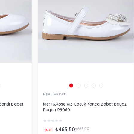
MERLİ&ROSE
Bantlı Babet
Merli&Rose Kız Çocuk Yonca Babet Beyaz
Rugan P9060
★
★
★
★
★
₺465,50
₺665,00
%30