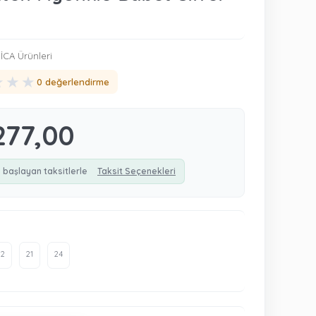
CA Ürünleri
★
★
★
0 değerlendirme
277,00
 başlayan taksitlerle
Taksit Seçenekleri
22
21
24