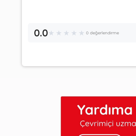
0.0
★
★
★
★
★
0 değerlendirme