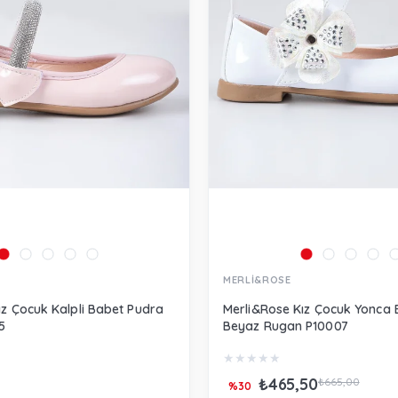
MERLİ&ROSE
ız Çocuk Kalpli Babet Pudra
Merli&Rose Kız Çocuk Yonca 
5
Beyaz Rugan P10007
★
★
★
★
★
₺465,50
₺665,00
%30