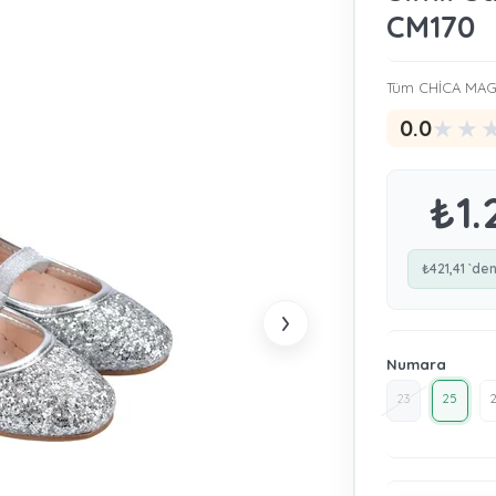
CM170
Tüm CHİCA MAGİ
★
★
0.0
₺1.
₺421,41
`den
›
Numara
23
25