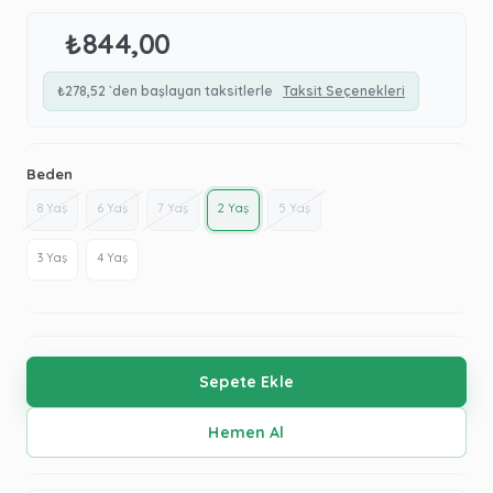
₺844,00
₺278,52
`den başlayan taksitlerle
Taksit Seçenekleri
Beden
8 Yaş
6 Yaş
7 Yaş
2 Yaş
5 Yaş
3 Yaş
4 Yaş