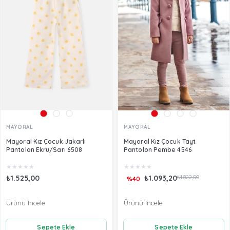
MAYORAL
MAYORAL
Mayoral Kız Çocuk Jakarlı
Mayoral Kız Çocuk Tayt
Pantolon Ekru/Sarı 6508
Pantolon Pembe 4546
★
★
★
★
★
★
★
★
★
★
₺1.525,00
₺1.093,20
₺1.822,00
%40
Ürünü İncele
Ürünü İncele
Sepete Ekle
Sepete Ekle