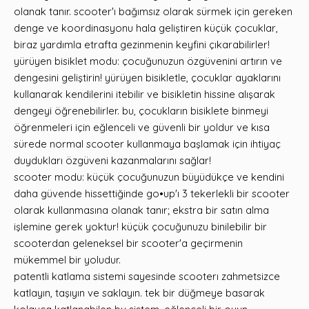
olanak tanır. scooter'ı bağımsız olarak sürmek için gereken
denge ve koordinasyonu hala geliştiren küçük çocuklar,
biraz yardımla etrafta gezinmenin keyfini çıkarabilirler!
yürüyen bisiklet modu: çocuğunuzun özgüvenini artırın ve
dengesini geliştirin! yürüyen bisikletle, çocuklar ayaklarını
kullanarak kendilerini itebilir ve bisikletin hissine alışarak
dengeyi öğrenebilirler. bu, çocukların bisiklete binmeyi
öğrenmeleri için eğlenceli ve güvenli bir yoldur ve kısa
sürede normal scooter kullanmaya başlamak için ihtiyaç
duydukları özgüveni kazanmalarını sağlar!
scooter modu: küçük çocuğunuzun büyüdükçe ve kendini
daha güvende hissettiğinde go•up'ı 3 tekerlekli bir scooter
olarak kullanmasına olanak tanır; ekstra bir satın alma
işlemine gerek yoktur! küçük çocuğunuzu binilebilir bir
scooterdan geleneksel bir scooter'a geçirmenin
mükemmel bir yoludur.
patentli katlama sistemi sayesinde scooterı zahmetsizce
katlayın, taşıyın ve saklayın. tek bir düğmeye basarak