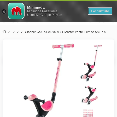
Park Yataklarda %41'e Varan İndirim!
Minimoda
Görüntüle
Minimoda Pazarlama
Ücretsiz -Google Play'de
Globber Go Up Deluxe Işıklı Scooter Pastel Pembe 646-710