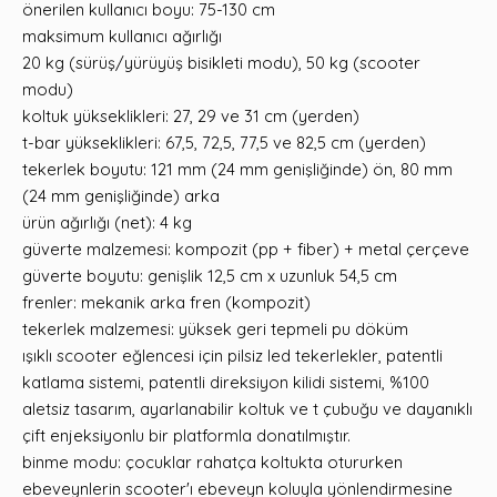
önerilen kullanıcı boyu: 75-130 cm
maksimum kullanıcı ağırlığı
20 kg (sürüş/yürüyüş bisikleti modu), 50 kg (scooter
modu)
koltuk yükseklikleri: 27, 29 ve 31 cm (yerden)
t-bar yükseklikleri: 67,5, 72,5, 77,5 ve 82,5 cm (yerden)
tekerlek boyutu: 121 mm (24 mm genişliğinde) ön, 80 mm
(24 mm genişliğinde) arka
ürün ağırlığı (net): 4 kg
güverte malzemesi: kompozit (pp + fiber) + metal çerçeve
güverte boyutu: genişlik 12,5 cm x uzunluk 54,5 cm
frenler: mekanik arka fren (kompozit)
tekerlek malzemesi: yüksek geri tepmeli pu döküm
ışıklı scooter eğlencesi için pilsiz led tekerlekler, patentli
katlama sistemi, patentli direksiyon kilidi sistemi, %100
aletsiz tasarım, ayarlanabilir koltuk ve t çubuğu ve dayanıklı
çift enjeksiyonlu bir platformla donatılmıştır.
binme modu: çocuklar rahatça koltukta otururken
ebeveynlerin scooter'ı ebeveyn koluyla yönlendirmesine