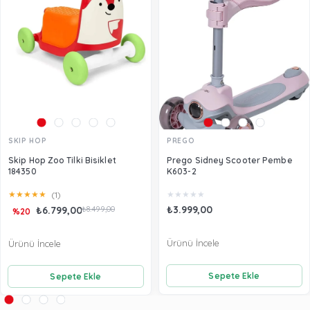
SKIP HOP
PREGO
Skip Hop Zoo Tilki Bisiklet
Prego Sidney Scooter Pembe
184350
K603-2
★
★
★
★
★
★
★
★
★
★
(1)
₺3.999,00
₺6.799,00
₺8.499,00
%20
Ürünü İncele
Ürünü İncele
Sepete Ekle
Sepete Ekle