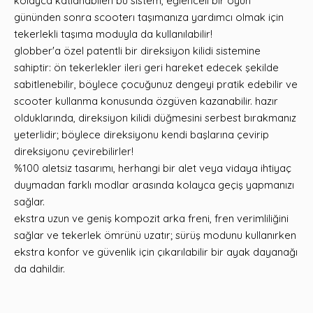
kolayca katlanabilen bu sistem, eğlenceli bir oyun
gününden sonra scooterı taşımanıza yardımcı olmak için
tekerlekli taşıma moduyla da kullanılabilir!
globber'a özel patentli bir direksiyon kilidi sistemine
sahiptir: ön tekerlekler ileri geri hareket edecek şekilde
sabitlenebilir, böylece çocuğunuz dengeyi pratik edebilir ve
scooter kullanma konusunda özgüven kazanabilir. hazır
olduklarında, direksiyon kilidi düğmesini serbest bırakmanız
yeterlidir; böylece direksiyonu kendi başlarına çevirip
direksiyonu çevirebilirler!
%100 aletsiz tasarımı, herhangi bir alet veya vidaya ihtiyaç
duymadan farklı modlar arasında kolayca geçiş yapmanızı
sağlar.
ekstra uzun ve geniş kompozit arka freni, fren verimliliğini
sağlar ve tekerlek ömrünü uzatır; sürüş modunu kullanırken
ekstra konfor ve güvenlik için çıkarılabilir bir ayak dayanağı
da dahildir.