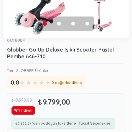
GLOBBER
Globber Go Up Deluxe Işıklı Scooter Pastel
Pembe 646-710
Tüm GLOBBER Ürünleri
★
★
★
★
★
0.0
0 değerlendirme
₺9.799,00
₺10.999,00
%
11
İndirim
₺3.233,67
`den başlayan taksitlerle
Taksit Seçenekleri