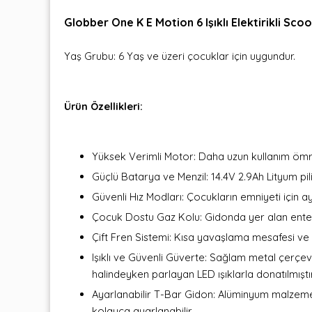
Globber One K E Motion 6 Işıklı Elektirikli Sc
Yaş Grubu: 6 Yaş ve üzeri çocuklar için uygundur.
Ürün Özellikleri:
Yüksek Verimli Motor: Daha uzun kullanım ömr
Güçlü Batarya ve Menzil: 14.4V 2.9Ah Lityum pili
Güvenli Hız Modları: Çocukların emniyeti için a
Çocuk Dostu Gaz Kolu: Gidonda yer alan enteg
Çift Fren Sistemi: Kısa yavaşlama mesafesi ve 
Işıklı ve Güvenli Güverte: Sağlam metal çerçev
halindeyken parlayan LED ışıklarla donatılmıştır
Ayarlanabilir T-Bar Gidon: Alüminyum malzem
kolayca ayarlanabilir.