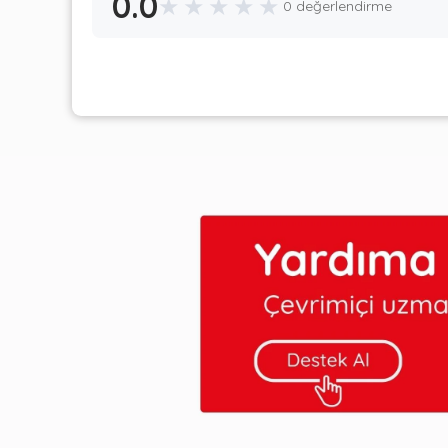
0.0
★
★
★
★
★
0 değerlendirme