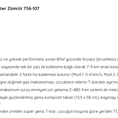
ooter Zümrüt 756-107
ü ve yüksek performans sunan 80W gücünde fırçasız (brushless) m
 sayesinde tek bir şarj ile kullanıma bağlı olarak 7-9 km arası kesin
yarlanabilir 2 farklı hız kademesi bulunur (Mod 1: 0-6 km/s, Mod 2: 
re düğmeli gaz mekanizması, çocukların ellerini T-bardan ayırmad
maksimum sürüş emniyeti için gelişmiş E-ABS fren sistemi ile mekan
eyle güçlendirilmiş geniş kompozit taban (12,5 x 58 cm), kaymayı ö
.
eden üretilen süper geniş T-bar, çocuğun boyuna göre yerden 77