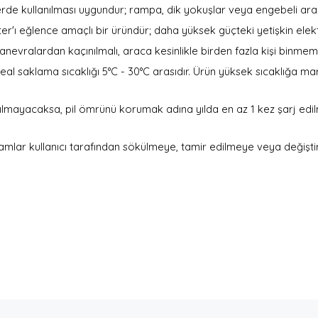
erde kullanılması uygundur; rampa, dik yokuşlar veya engebeli araz
r'ı eğlence amaçlı bir üründür; daha yüksek güçteki yetişkin elektr
nevralardan kaçınılmalı, araca kesinlikle birden fazla kişi binmeme
eal saklama sıcaklığı 5°C - 30°C arasıdır. Ürün yüksek sıcaklığa ma
nılmayacaksa, pil ömrünü korumak adına yılda en az 1 kez şarj ed
amlar kullanıcı tarafından sökülmeye, tamir edilmeye veya değiştir