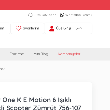
0850 302 56 45
Whatsapp Destek
tim
Favorilerim
Üye Girişi
Üye Ol
Emzirme
Mini Blog
Kampanyalar
-107
 One K E Motion 6 Işıklı
ikli Scooter Zümrüt 756-107