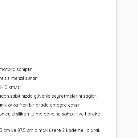
otora sahiptir.
tisiz menzil sunar.
0-10 km/s).
an sabit hızda güvenle seyretmelerini sağlar.
ik arka fren bir arada entegre çalışır.
nleyici silikon tutma bandına sahiptir ve hareket
,5 cm ve 87,5 cm olmak üzere 2 kademeli olarak