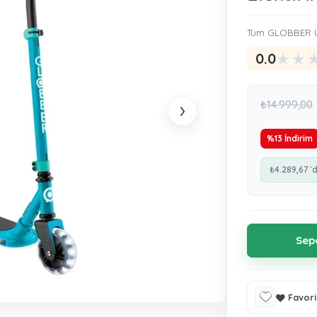
Tüm GLOBBER Ü
★
★
0.0
›
₺14.999,00
%
13
İndirim
₺4.289,67
`
Favori