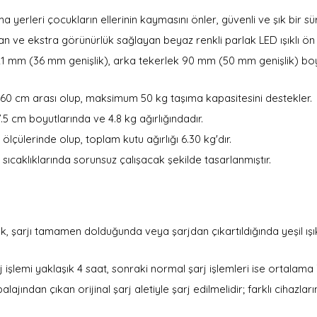
 yerleri çocukların ellerinin kaymasını önler, güvenli ve şık bir sü
şan ve ekstra görünürlük sağlayan beyaz renkli parlak LED ışıklı ön 
121 mm (36 mm genişlik), arka tekerlek 90 mm (50 mm genişlik) b
 - 160 cm arası olup, maksimum 50 kg taşıma kapasitesini destekler.
87.5 cm boyutlarında ve 4.8 kg ağırlığındadır.
 ölçülerinde olup, toplam kutu ağırlığı 6.30 kg'dır.
 sıcaklıklarında sorunsuz çalışacak şekilde tasarlanmıştır.
ışık, şarjı tamamen dolduğunda veya şarjdan çıkartıldığında yeşil ış
arj işlemi yaklaşık 4 saat, sonraki normal şarj işlemleri ise ortalama
alajından çıkan orijinal şarj aletiyle şarj edilmelidir; farklı cihazl