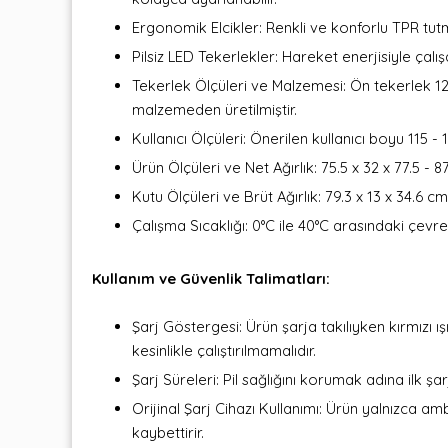
Ergonomik Elcikler: Renkli ve konforlu TPR tutma
Pilsiz LED Tekerlekler: Hareket enerjisiyle çalı
Tekerlek Ölçüleri ve Malzemesi: Ön tekerlek 
malzemeden üretilmiştir.
Kullanıcı Ölçüleri: Önerilen kullanıcı boyu 115
Ürün Ölçüleri ve Net Ağırlık: 75.5 x 32 x 77.5 - 
Kutu Ölçüleri ve Brüt Ağırlık: 79.3 x 13 x 34.6 cm
Çalışma Sıcaklığı: 0°C ile 40°C arasındaki çevre
Kullanım ve Güvenlik Talimatları:
Şarj Göstergesi: Ürün şarja takılıyken kırmızı 
kesinlikle çalıştırılmamalıdır.
Şarj Süreleri: Pil sağlığını korumak adına ilk ş
Orijinal Şarj Cihazı Kullanımı: Ürün yalnızca amb
kaybettirir.