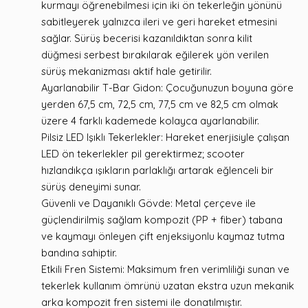
kurmayı öğrenebilmesi için iki ön tekerleğin yönünü
sabitleyerek yalnızca ileri ve geri hareket etmesini
sağlar. Sürüş becerisi kazanıldıktan sonra kilit
düğmesi serbest bırakılarak eğilerek yön verilen
sürüş mekanizması aktif hale getirilir.
Ayarlanabilir T-Bar Gidon: Çocuğunuzun boyuna göre
yerden 67,5 cm, 72,5 cm, 77,5 cm ve 82,5 cm olmak
üzere 4 farklı kademede kolayca ayarlanabilir.
Pilsiz LED Işıklı Tekerlekler: Hareket enerjisiyle çalışan
LED ön tekerlekler pil gerektirmez; scooter
hızlandıkça ışıkların parlaklığı artarak eğlenceli bir
sürüş deneyimi sunar.
Güvenli ve Dayanıklı Gövde: Metal çerçeve ile
güçlendirilmiş sağlam kompozit (PP + fiber) tabana
ve kaymayı önleyen çift enjeksiyonlu kaymaz tutma
bandına sahiptir.
Etkili Fren Sistemi: Maksimum fren verimliliği sunan ve
tekerlek kullanım ömrünü uzatan ekstra uzun mekanik
arka kompozit fren sistemi ile donatılmıştır.