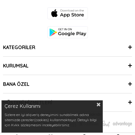
KATEGORİLER
KURUMSAL
BANA ÖZEL
MÜŞTERİ HİZMETLERİ
Çerez Kullanımı
© 2024 Minimoda | Tüm Hakları Saklıdır.
Sizlere en iyi alışveriş deneyimini sunabilmek adına
sitemizde çerezler(cookies) kullanmaktayız. Detaylı bilgi
için Kvkk sözleşmesini inceleyebilirsiniz.