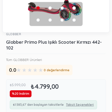
GLOBBER
Globber Primo Plus Işıklı Scooter Kırmızı 442-
102
Tüm GLOBBER Ürünleri
★
★
★
★
★
0.0
0 değerlendirme
₺4.799,00
₺5.999,00
%
20
İndirim
₺1.583,67
`den başlayan taksitlerle
Taksit Seçenekleri