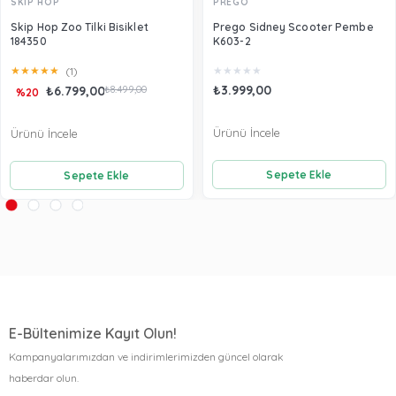
SKIP HOP
PREGO
Skip Hop Zoo Tilki Bisiklet
Prego Sidney Scooter Pembe
184350
K603-2
★
★
★
★
★
★
★
★
★
★
(1)
₺3.999,00
₺6.799,00
₺8.499,00
%20
Ürünü İncele
Ürünü İncele
Sepete Ekle
Sepete Ekle
E-Bültenimize Kayıt Olun!
Kampanyalarımızdan ve indirimlerimizden güncel olarak
haberdar olun.