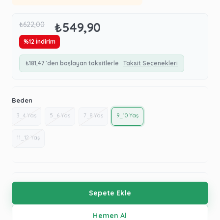
₺549,90
₺622,00
%
12
İndirim
₺181,47
`den başlayan taksitlerle
Taksit Seçenekleri
Beden
3_4 Yaş
5_6 Yaş
7_8 Yaş
9_10 Yaş
11_12 Yaş