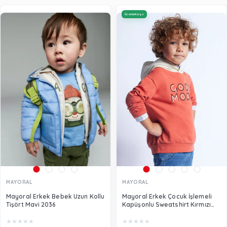
Ücretsiz Kargo
MAYORAL
MAYORAL
Mayoral Erkek Bebek Uzun Kollu
Mayoral Erkek Çocuk İşlemeli
Tişört Mavi 2036
Kapüşonlu Sweatshirt Kırmızı
3482
★
★
★
★
★
★
★
★
★
★