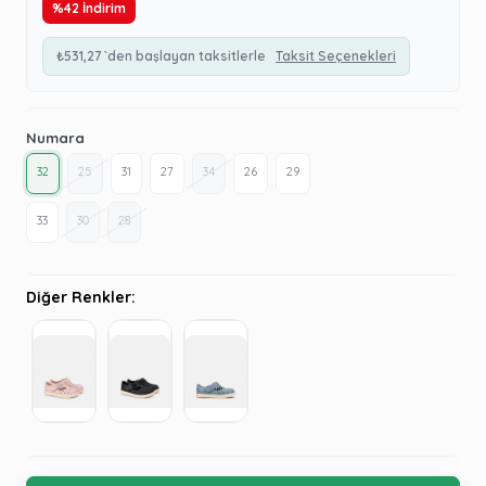
%
42
İndirim
₺531,27
`den başlayan taksitlerle
Taksit Seçenekleri
Numara
32
25
31
27
34
26
29
33
30
28
Diğer Renkler: