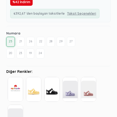
%
42
İndirim
₺392,67
`den başlayan taksitlerle
Taksit Seçenekleri
Numara
25
21
26
22
28
29
27
20
23
19
24
Diğer Renkler: