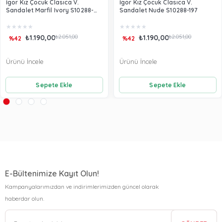
İgor Kız Çocuk Clasıca V.
İgor Kız Çocuk Clasıca V.
Sandalet Marfil Ivory S10288-
Sandalet Nude S10288-197
079
★
★
★
★
★
★
★
★
★
★
₺1.190,00
₺2.051,00
₺1.190,00
₺2.051,00
%42
%42
Ürünü İncele
Ürünü İncele
Sepete Ekle
Sepete Ekle
E-Bültenimize Kayıt Olun!
Kampanyalarımızdan ve indirimlerimizden güncel olarak
haberdar olun.