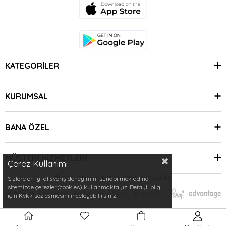
KATEGORİLER
KURUMSAL
BANA ÖZEL
MÜŞTERİ HİZMETLERİ
Çerez Kullanımı
© 2024 Minimoda | Tüm Hakları Saklıdır.
Sizlere en iyi alışveriş deneyimini sunabilmek adına
sitemizde çerezler(cookies) kullanmaktayız. Detaylı bilgi
için Kvkk sözleşmesini inceleyebilirsiniz.