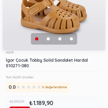
İGOR
İgor Çocuk Tobby Solid Sandalet Hardal
S10271-080
Tüm İGOR Ürünleri
★
★
★
★
★
0.0
0 değerlendirme
₺1.189,90
₺2.051,00