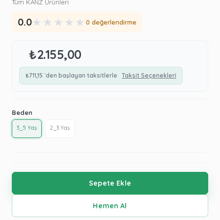
Tüm KANZ Ürünleri
★
★
★
★
★
0.0
0 değerlendirme
₺2.155,00
₺711,15
`den başlayan taksitlerle
Taksit Seçenekleri
Beden
3_5 Yaş
2_3 Yaş