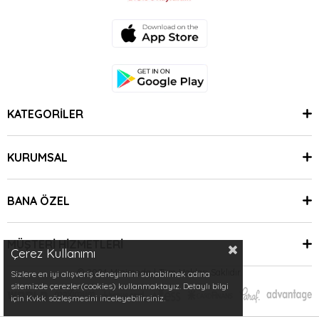
KATEGORİLER
KURUMSAL
BANA ÖZEL
MÜŞTERİ HİZMETLERİ
Çerez Kullanımı
© 2024 Minimoda | Tüm Hakları Saklıdır.
Sizlere en iyi alışveriş deneyimini sunabilmek adına
sitemizde çerezler(cookies) kullanmaktayız. Detaylı bilgi
için Kvkk sözleşmesini inceleyebilirsiniz.