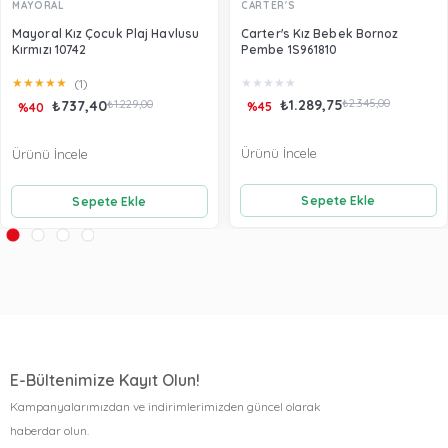
MAYORAL
CARTER'S
Mayoral Kız Çocuk Plaj Havlusu
Carter's Kız Bebek Bornoz
Kırmızı 10742
Pembe 1S961810
★
★
★
★
★
★
★
★
★
★
(1)
₺1.289,75
₺2.345,00
₺737,40
₺1.229,00
%45
%40
Ürünü İncele
Ürünü İncele
Sepete Ekle
Sepete Ekle
E-Bültenimize Kayıt Olun!
Kampanyalarımızdan ve indirimlerimizden güncel olarak
haberdar olun.