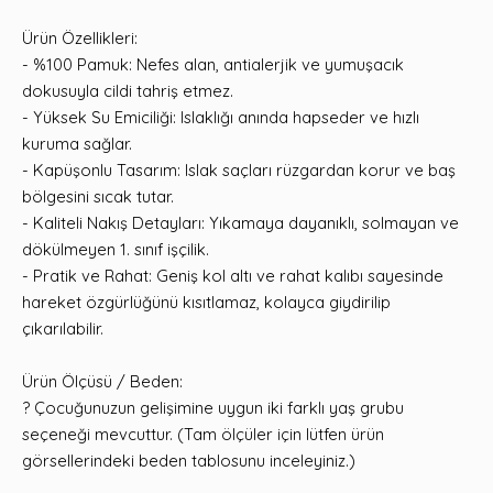
Ürün Özellikleri:
- %100 Pamuk: Nefes alan, antialerjik ve yumuşacık
dokusuyla cildi tahriş etmez.
- Yüksek Su Emiciliği: Islaklığı anında hapseder ve hızlı
kuruma sağlar.
- Kapüşonlu Tasarım: Islak saçları rüzgardan korur ve baş
bölgesini sıcak tutar.
- Kaliteli Nakış Detayları: Yıkamaya dayanıklı, solmayan ve
dökülmeyen 1. sınıf işçilik.
- Pratik ve Rahat: Geniş kol altı ve rahat kalıbı sayesinde
hareket özgürlüğünü kısıtlamaz, kolayca giydirilip
çıkarılabilir.
Ürün Ölçüsü / Beden:
? Çocuğunuzun gelişimine uygun iki farklı yaş grubu
seçeneği mevcuttur. (Tam ölçüler için lütfen ürün
görsellerindeki beden tablosunu inceleyiniz.)