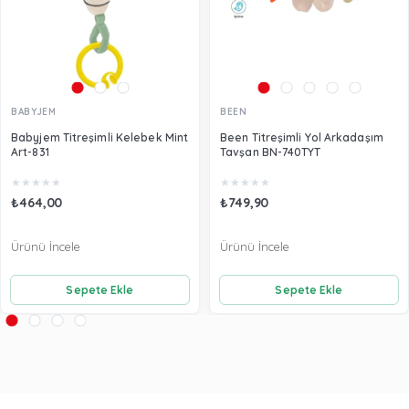
BABYJEM
BEEN
Babyjem Titreşimli Kelebek Mint
Been Titreşimli Yol Arkadaşım
Art-831
Tavşan BN-740TYT
★
★
★
★
★
★
★
★
★
★
₺464,00
₺749,90
Ürünü İncele
Ürünü İncele
Sepete Ekle
Sepete Ekle