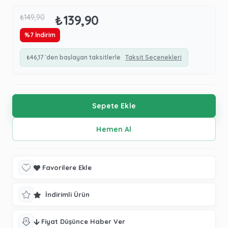
₺139,90
₺149,90
%
7
İndirim
₺46,17
`den başlayan taksitlerle
Taksit Seçenekleri
Favorilere Ekle
İndirimli Ürün
Fiyat Düşünce Haber Ver