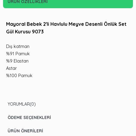
ÜRÜN ÖZELLIKLERI
Mayoral Bebek 2'li Havlulu Meyve Desenli Önlük Set
Gül Kurusu 9073
Dış katman
%91 Pamuk
%9 Elastan
Astar
%100 Pamuk
YORUMLAR
(0)
ÖDEME SEÇENEKLERI
ÜRÜN ÖNERILERI