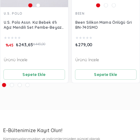
U.S. POLO
BEEN
U.S. Polo Assn. Kız Bebek 6'lı
Been Silikon Mama Önlüğü Gri
Ağız Mendili Set Pembe-Beyaz
BN-740SMO
USB2493
★
★
★
★
★
★
★
★
★
★
₺243,65
₺443,00
₺279,00
%45
Ürünü İncele
Ürünü İncele
Sepete Ekle
Sepete Ekle
E-Bültenimize Kayıt Olun!
Kampanyalarımızdan ve indirimlerimizden güncel olarak