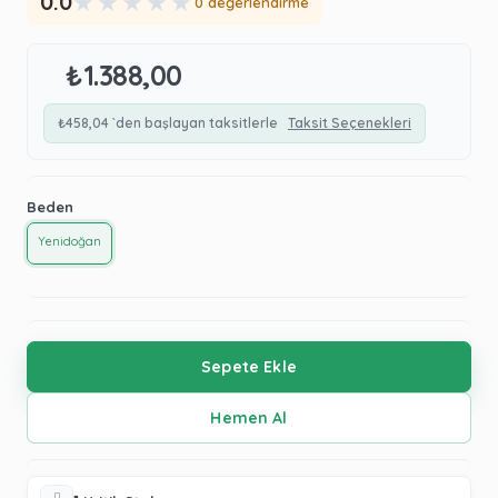
★
★
★
★
★
0.0
0 değerlendirme
₺1.388,00
₺458,04
`den başlayan taksitlerle
Taksit Seçenekleri
Beden
Yenidoğan