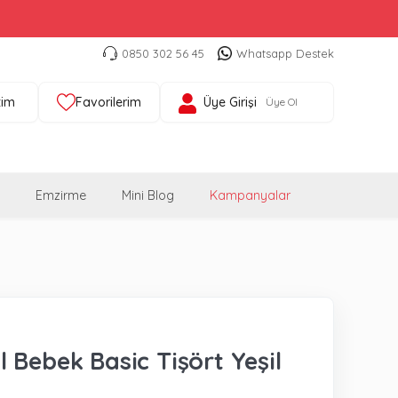
0850 302 56 45
Whatsapp Destek
tim
Favorilerim
Üye Girişi
Üye Ol
Emzirme
Mini Blog
Kampanyalar
 Bebek Basic Tişört Yeşil