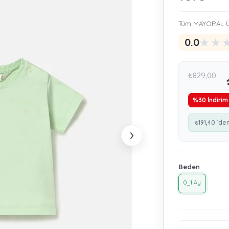
Tüm MAYORAL Ü
★
★
0.0
₺829,00
%
30
İndirim
₺191,40
`den
›
Beden
0_1 Ay