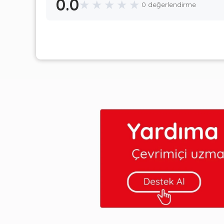
0.0
★
★
★
★
★
0 değerlendirme