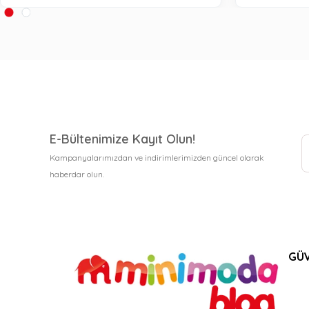
E-Bültenimize Kayıt Olun!
Kampanyalarımızdan ve indirimlerimizden güncel olarak
haberdar olun.
GÜV