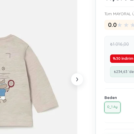
Tüm MAYORAL Ü
★
★
0.0
₺1.016,00
%
30
İndirim
₺234,63
`de
›
Beden
0_1 Ay