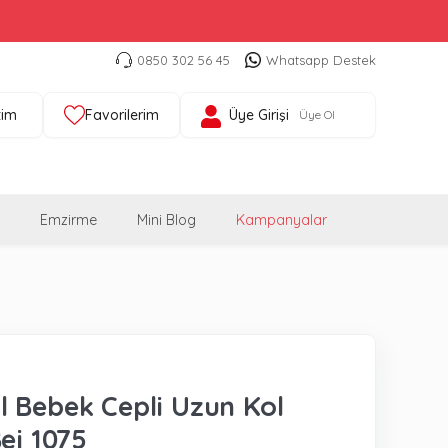
0850 302 56 45
Whatsapp Destek
tim
Favorilerim
Üye Girişi
Üye Ol
Emzirme
Mini Blog
Kampanyalar
 Bebek Cepli Uzun Kol
Bej 1075