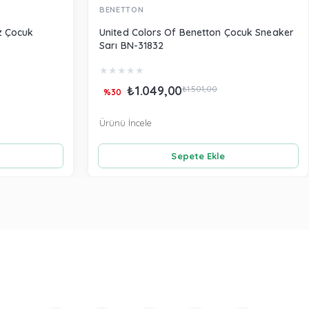
BENETTON
z Çocuk
United Colors Of Benetton Çocuk Sneaker
Sarı BN-31832
★
★
★
★
★
₺1.049,00
₺1.501,00
%30
Ürünü İncele
Sepete Ekle