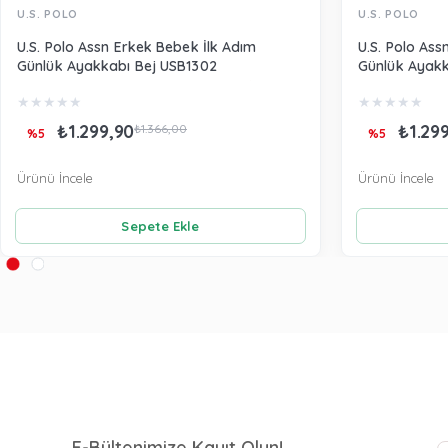
U.S. POLO
U.S. POLO
U.S. Polo Assn Erkek Bebek İlk Adım
U.S. Polo Ass
Günlük Ayakkabı Bej USB1302
Günlük Ayak
★
★
★
★
★
★
★
★
★
★
₺1.299,90
₺1.29
₺1.366,00
%5
%5
Ürünü İncele
Ürünü İncele
Sepete Ekle
E-Bültenimize Kayıt Olun!