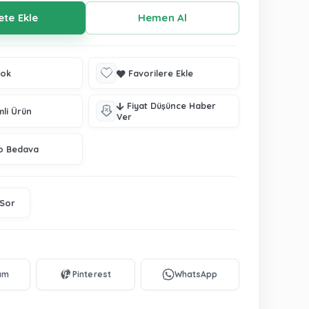
tok
Favorilere Ekle
Fiyat Düşünce Haber
mli Ürün
Ver
o Bedava
 Sor