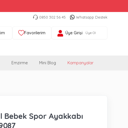
0850 302 56 45
Whatsapp Destek
tim
Favorilerim
Üye Girişi
Üye Ol
Emzirme
Mini Blog
Kampanyalar
l Bebek Spor Ayakkabı
9087