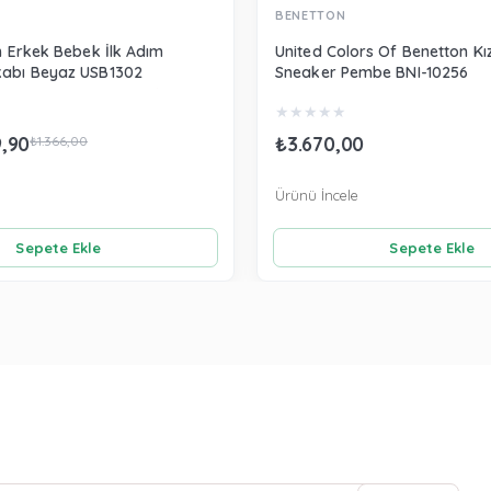
BENETTON
n Erkek Bebek İlk Adım
United Colors Of Benetton Kı
kabı Beyaz USB1302
Sneaker Pembe BNI-10256
★
★
★
★
★
9,90
₺3.670,00
₺1.366,00
Ürünü İncele
Sepete Ekle
Sepete Ekle