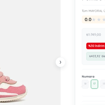
Tüm MAYORAL Ü
★
★
0.0
₺1.749,00
%
30
İndirim
₺403,92
`de
›
Numara
18
17
19