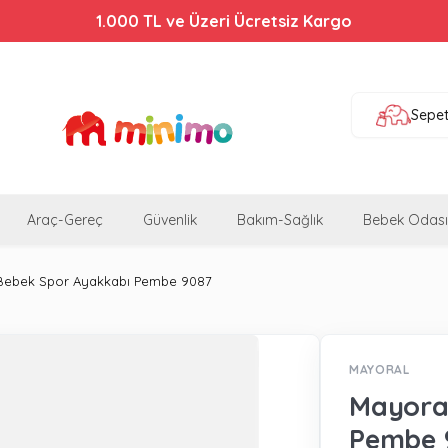
Bebek Arabalarında %44'e Varan İndirim!
1.000 TL ve Üzeri Ücretsiz Kargo
Sepe
Araç-Gereç
Güvenlik
Bakım-Sağlık
Bebek Odası
Bebek Spor Ayakkabı Pembe 9087
MAYORAL
Mayora
Pembe 