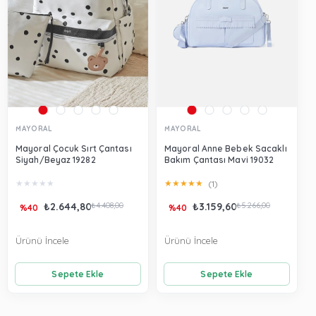
MAYORAL
MAYORAL
Mayoral Çocuk Sırt Çantası
Mayoral Anne Bebek Sacaklı
Siyah/Beyaz 19282
Bakım Çantası Mavi 19032
★
★
★
★
★
★
★
★
★
★
(1)
₺2.644,80
₺4.408,00
₺3.159,60
₺5.266,00
%40
%40
Ürünü İncele
Ürünü İncele
Sepete Ekle
Sepete Ekle