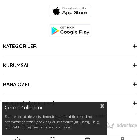
KATEGORİLER
KURUMSAL
BANA ÖZEL
MÜŞTERİ HİZMETLERİ
Çerez Kullanımı
© 2024 Minimoda | Tüm Hakları Saklıdır.
Sizlere en iyi alışveriş deneyimini sunabilmek adına
sitemizde çerezler(cookies) kullanmaktayız. Detaylı bilgi
için Kvkk sözleşmesini inceleyebilirsiniz.