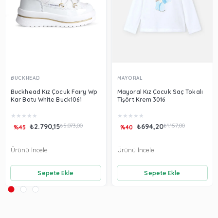
BUCKHEAD
MAYORAL
Buckhead Kız Çocuk Faıry Wp
Mayoral Kız Çocuk Saç Tokalı
Kar Botu White Buck1061
Tişört Krem 3016
★
★
★
★
★
★
★
★
★
★
₺2.790,15
₺5.073,00
₺694,20
₺1.157,00
%45
%40
Ürünü İncele
Ürünü İncele
Sepete Ekle
Sepete Ekle