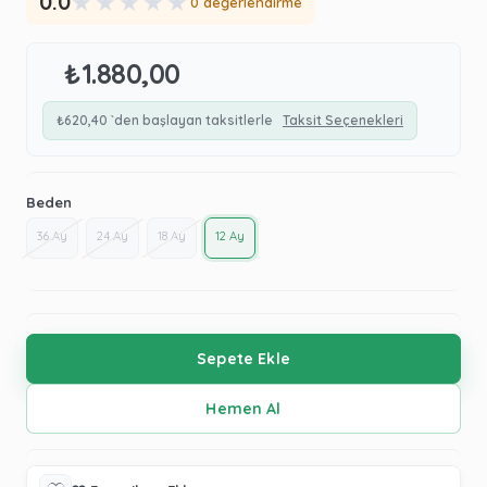
★
★
★
★
★
0.0
0 değerlendirme
₺1.880,00
₺620,40
`den başlayan taksitlerle
Taksit Seçenekleri
Beden
36 Ay
24 Ay
18 Ay
12 Ay