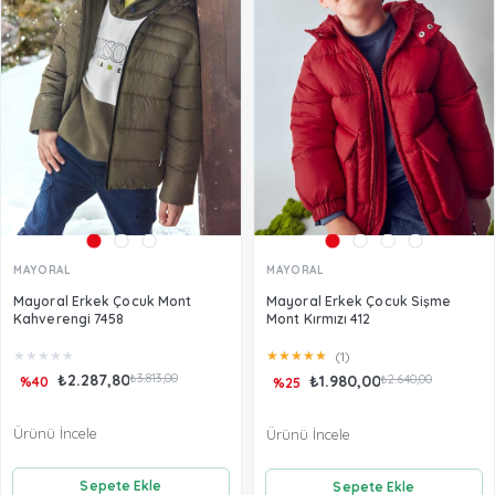
MAYORAL
MAYORAL
Mayoral Erkek Çocuk Mont
Mayoral Erkek Çocuk Sişme
Kahverengi 7458
Mont Kırmızı 412
★
★
★
★
★
★
★
★
★
★
(1)
₺2.287,80
₺3.813,00
₺1.980,00
₺2.640,00
%40
%25
Ürünü İncele
Ürünü İncele
Sepete Ekle
Sepete Ekle