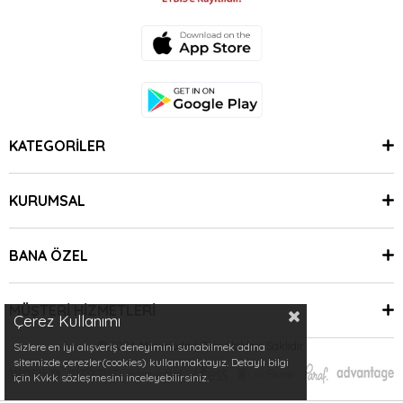
KATEGORİLER
KURUMSAL
BANA ÖZEL
MÜŞTERİ HİZMETLERİ
Çerez Kullanımı
© 2024 Minimoda | Tüm Hakları Saklıdır.
Sizlere en iyi alışveriş deneyimini sunabilmek adına
sitemizde çerezler(cookies) kullanmaktayız. Detaylı bilgi
için Kvkk sözleşmesini inceleyebilirsiniz.