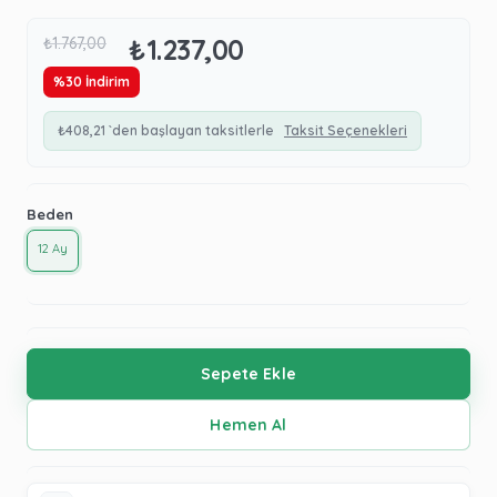
₺1.237,00
₺1.767,00
%
30
İndirim
₺408,21
`den başlayan taksitlerle
Taksit Seçenekleri
Beden
12 Ay