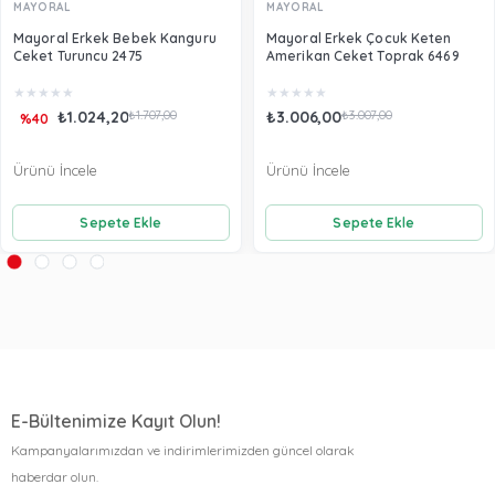
MAYORAL
MAYORAL
Mayoral Erkek Bebek Kanguru
Mayoral Erkek Çocuk Keten
Ceket Turuncu 2475
Amerikan Ceket Toprak 6469
★
★
★
★
★
★
★
★
★
★
₺1.024,20
₺1.707,00
₺3.006,00
₺3.007,00
%40
Ürünü İncele
Ürünü İncele
Sepete Ekle
Sepete Ekle
E-Bültenimize Kayıt Olun!
Kampanyalarımızdan ve indirimlerimizden güncel olarak
haberdar olun.