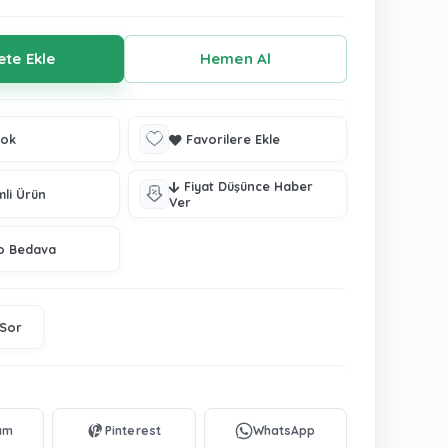
tok
Favorilere Ekle
Fiyat Düşünce Haber
mli Ürün
Ver
o Bedava
 Sor