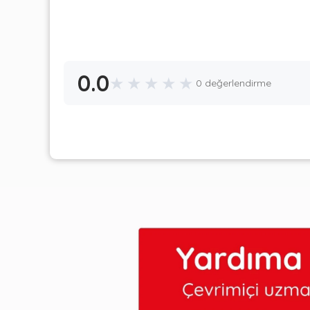
0.0
★
★
★
★
★
0 değerlendirme