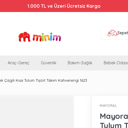
Bebek Arabalarında %44'e Varan İndirim!
1.000 TL ve Üzeri Ücretsiz Kargo
Sepe
Araç-Gereç
Güvenlik
Bakım-Sağlık
Bebek Odası
 Çizgili Kısa Tulum Tişört Takım Kahverengi 1623
MAYORAL
Mayoral
Tulum T