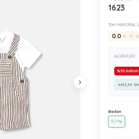
1623
Tüm MAYORAL Ü
★
★
0.0
₺2.869,00
%
30
İndirim
›
₺662,64
`de
Beden
0_1 Ay