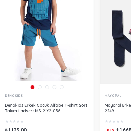
DENOKİDS
MAYORAL
Denokids Erkek Çocuk Alfabe T-shirt Şort
Mayoral Erke
Takım Lacivert MS-21Y2-036
2249
★
★
★
★
★
★
★
★
★
★
₺1.123,00
₺1.66
%40