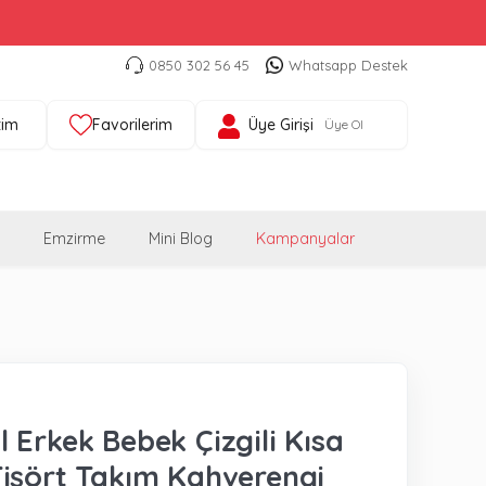
0850 302 56 45
Whatsapp Destek
tim
Favorilerim
Üye Girişi
Üye Ol
Emzirme
Mini Blog
Kampanyalar
 Erkek Bebek Çizgili Kısa
işört Takım Kahverengi