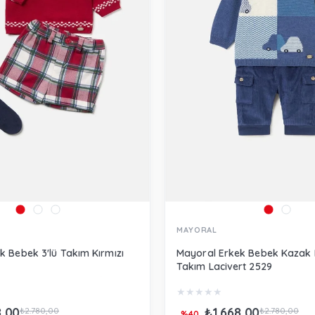
MAYORAL
k Bebek 3'lü Takım Kırmızı
Mayoral Erkek Bebek Kazak 
Takım Lacivert 2529
★
★
★
★
★
8,00
₺1.668,00
₺2.780,00
₺2.780,00
%40