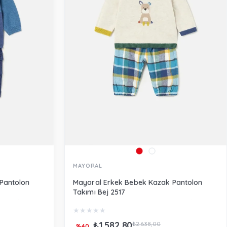
MAYORAL
Pantolon
Mayoral Erkek Bebek Kazak Pantolon
Takımı Bej 2517
★
★
★
★
★
₺1.582,80
₺2.638,00
%40