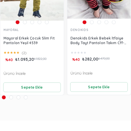
MAYORAL
DENOKİDS
Mayoral Erkek Çocuk Slim Fit
Denokids Erkek Bebek İtfaiye
Pantolon Yeşil 4539
Body Tayt Pantolon Takım Cff-
22S1-171
★
★
★
★
★
★
★
★
★
★
(2)
₺282,00
₺470,00
₺1.093,20
₺1.822,00
%40
%40
Ürünü İncele
Ürünü İncele
Sepete Ekle
Sepete Ekle