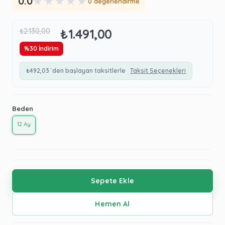
★
★
★
★
★
0.0
0 değerlendirme
₺1.491,00
₺2.130,00
%
30
İndirim
₺492,03
`den başlayan taksitlerle
Taksit Seçenekleri
Beden
12 Ay