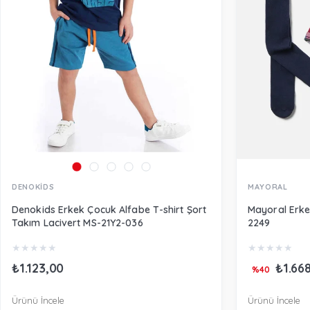
DENOKİDS
MAYORAL
Denokids Erkek Çocuk Alfabe T-shirt Şort
Mayoral Erke
Takım Lacivert MS-21Y2-036
2249
★
★
★
★
★
★
★
★
★
★
₺1.123,00
₺1.66
%40
Ürünü İncele
Ürünü İncele