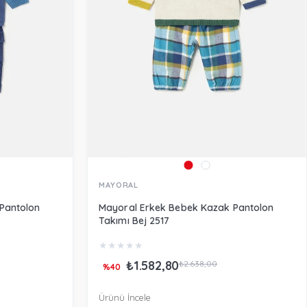
MAYORAL
Pantolon
Mayoral Erkek Bebek Kazak Pantolon
Takımı Bej 2517
★
★
★
★
★
₺1.582,80
₺2.638,00
%40
Ürünü İncele