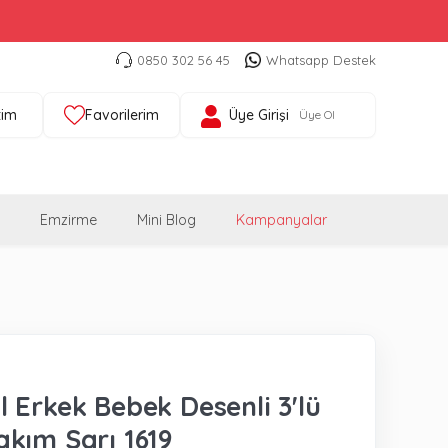
0850 302 56 45
Whatsapp Destek
tim
Favorilerim
Üye Girişi
Üye Ol
Emzirme
Mini Blog
Kampanyalar
 Erkek Bebek Desenli 3'lü
kım Sarı 1619