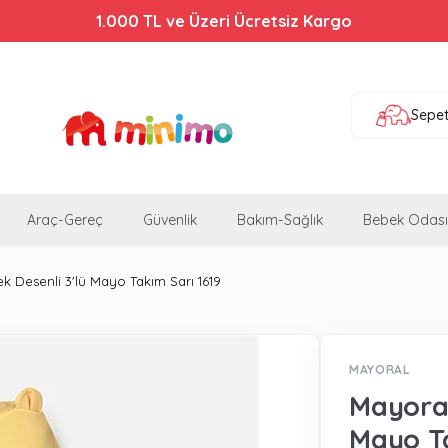
Bebek Arabalarında %44'e Varan İndirim!
1.000 TL ve Üzeri Ücretsiz Kargo
Sepe
Araç-Gereç
Güvenlik
Bakım-Sağlık
Bebek Odası
k Desenli 3'lü Mayo Takım Sarı 1619
MAYORAL
Mayoral
Mayo Ta