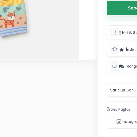
Kritik S
İndiri
Karg
Satıcıya Soru
Ürünü Paylaş: