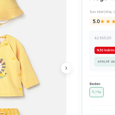
Tüm MAYORAL Ü
★
★
5.0
₺2.365,00
%
30
İndirim
₺546,48
`de
›
Beden
0_1 Ay