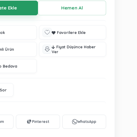
tok
Favorilere Ekle
Fiyat Düşünce Haber
mli Ürün
Ver
o Bedava
 Sor