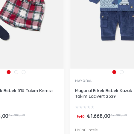
MAYORAL
k Bebek 3'lü Takım Kırmızı
Mayoral Erkek Bebek Kazak 
Takım Lacivert 2529
★
★
★
★
★
8,00
₺1.668,00
₺2.780,00
₺2.780,00
%40
Ürünü İncele