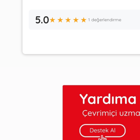
5.0
★
★
★
★
★
1 değerlendirme