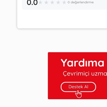
0.0
★
★
★
★
★
0 değerlendirme