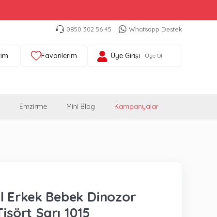
0850 302 56 45
Whatsapp Destek
tim
Favorilerim
Üye Girişi
Üye Ol
Emzirme
Mini Blog
Kampanyalar
 Erkek Bebek Dinozor
Tişört Sarı 1015