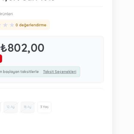
rünleri
★
★
★
0 değerlendirme
₺802,00
n başlayan taksitlerle
Taksit Seçenekleri
12 Ay
18 Ay
3 Yaş