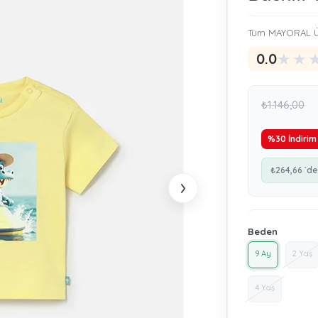
Tüm MAYORAL Ü
★
★
0.0
₺1.146,00
%
30
İndirim
₺264,66
`de
›
Beden
9 Ay
2 Yaş
4 Yaş