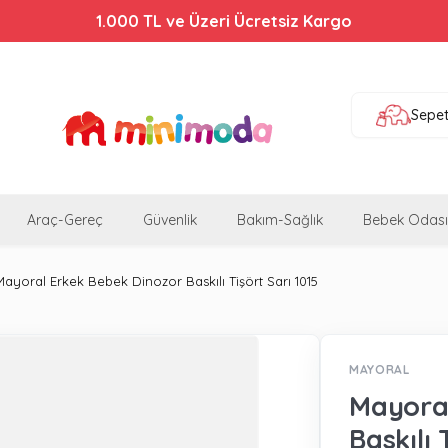
Bebek Arabalarında %44'e Varan İndirim!
Sepe
Araç-Gereç
Güvenlik
Bakım-Sağlık
Bebek Odası
Mayoral Erkek Bebek Dinozor Baskılı Tişört Sarı 1015
MAYORAL
Mayoral
Baskılı 