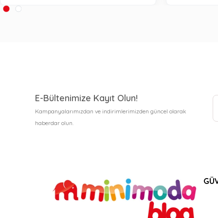
E-Bültenimize Kayıt Olun!
Kampanyalarımızdan ve indirimlerimizden güncel olarak
haberdar olun.
GÜV