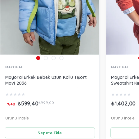
MAYORAL
MAYORAL
Mayoral Erkek Bebek Uzun Kollu Tişört
Mayoral Erke
Mavi 2036
Sweatshirt Kı
★
★
★
★
★
★
★
★
★
★
₺599,40
₺1.402,00
₺999,00
%40
Ürünü İncele
Ürünü İncele
Sepete Ekle