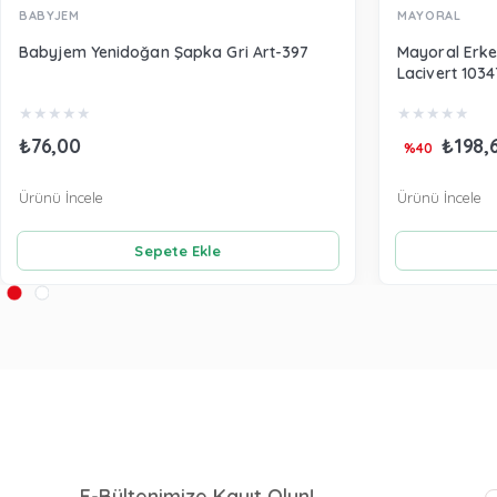
BABYJEM
MAYORAL
Babyjem Yenidoğan Şapka Gri Art-397
Mayoral Erke
Lacivert 1034
★
★
★
★
★
★
★
★
★
★
₺76,00
₺198,
%40
Ürünü İncele
Ürünü İncele
Sepete Ekle
E-Bültenimize Kayıt Olun!