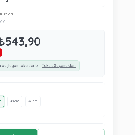
rünleri
0.0
₺543,90
n başlayan taksitlerle
Taksit Seçenekleri
m
48 cm
46 cm