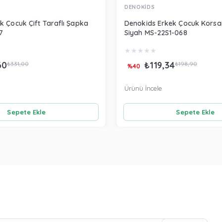
DENOKİDS
k Çocuk Çift Taraflı Şapka
Denokids Erkek Çocuk Korsa
7
Siyah MS-22S1-068
★
★
★
★
★
60
₺119,34
₺331,00
₺198,90
%40
Ürünü İncele
Sepete Ekle
Sepete Ekle