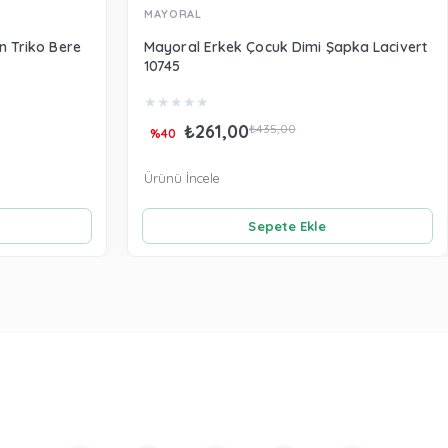
MAYORAL
n Triko Bere
Mayoral Erkek Çocuk Dimi Şapka Lacivert
10745
★
★
★
★
★
₺261,00
₺435,00
%40
Ürünü İncele
Sepete Ekle