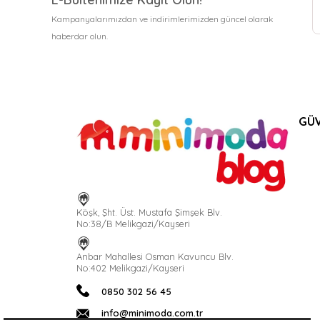
Kampanyalarımızdan ve indirimlerimizden güncel olarak
haberdar olun.
GÜV
Köşk, Şht. Üst. Mustafa Şimşek Blv.
No:38/B Melikgazi/Kayseri
Anbar Mahallesi Osman Kavuncu Blv.
No:402 Melikgazi/Kayseri
0850 302 56 45
info@minimoda.com.tr