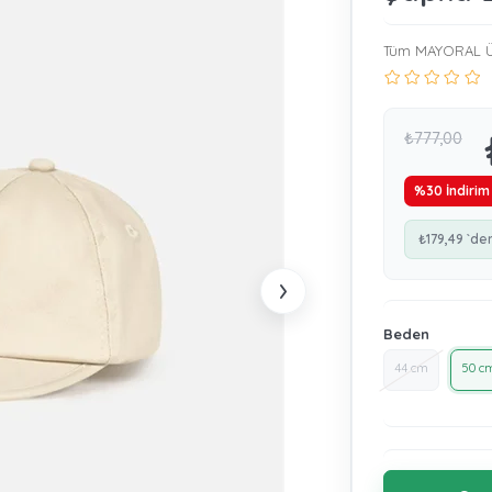
Tüm MAYORAL Ü
₺777,00
%
30
İndirim
₺179,49
`de
›
Beden
44 cm
50 c