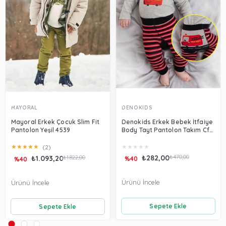
MAYORAL
DENOKİDS
Mayoral Erkek Çocuk Slim Fit
Denokids Erkek Bebek İtfaiye
Pantolon Yeşil 4539
Body Tayt Pantolon Takım Cff-
22S1-171
★
★
★
★
★
★
★
★
★
★
(2)
₺282,00
₺470,00
₺1.093,20
₺1.822,00
%40
%40
Ürünü İncele
Ürünü İncele
Sepete Ekle
Sepete Ekle