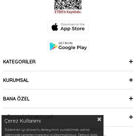
KATEGORİLER
KURUMSAL
BANA ÖZEL
MÜŞTERİ HİZMETLERİ
Çerez Kullanımı
© 2024 Minimoda | Tüm Hakları Saklıdır.
Sizlere en iyi alışveriş deneyimini sunabilmek adına
sitemizde çerezler(cookies) kullanmaktayız. Detaylı bilgi