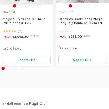
MAYORAL
DENOKİDS
Mayoral Erkek Çocuk Slim Fit
Denokids Erkek Bebek İtfaiye
Pantolon Yeşil 4539
Body Tayt Pantolon Takım Cff-
22S1-171
★
★
★
★
★
★
★
★
★
★
(2)
₺282,00
₺470,00
₺1.093,20
₺1.822,00
%40
%40
Ürünü İncele
Ürünü İncele
Sepete Ekle
Sepete Ekle
E-Bültenimize Kayıt Olun!