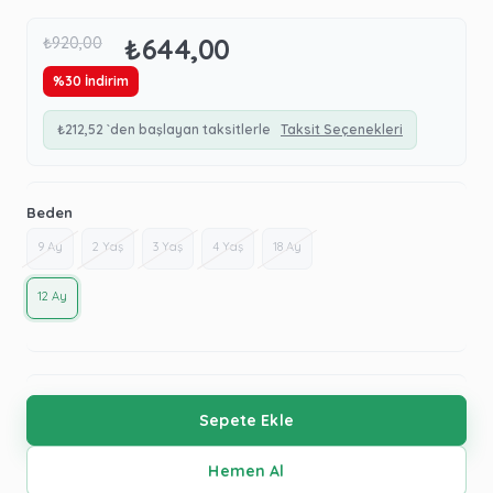
₺644,00
₺920,00
%
30
İndirim
₺212,52
`den başlayan taksitlerle
Taksit Seçenekleri
Beden
9 Ay
2 Yaş
3 Yaş
4 Yaş
18 Ay
12 Ay