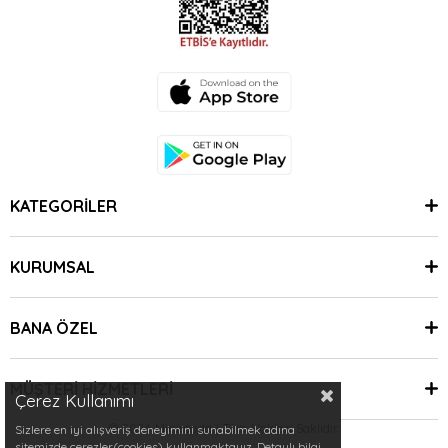
KATEGORİLER
KURUMSAL
BANA ÖZEL
MÜŞTERİ HİZMETLERİ
Çerez Kullanımı
© 2024 Minimoda | Tüm Hakları Saklıdır.
Sizlere en iyi alışveriş deneyimini sunabilmek adına
sitemizde çerezler(cookies) kullanmaktayız. Detaylı bilgi