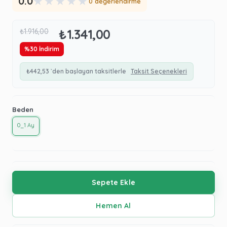
★
★
★
★
★
0.0
0 değerlendirme
₺1.341,00
₺1.916,00
%
30
İndirim
₺442,53
`den başlayan taksitlerle
Taksit Seçenekleri
Beden
0_1 Ay