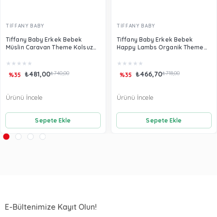
TİFFANY BABY
TİFFANY BABY
Tiffany Baby Erkek Bebek
Tiffany Baby Erkek Bebek
Müslin Caravan Theme Kolsuz
Happy Lambs Organik Theme
Tulum Beyaz 61024
Patikli Tulum Ekru 33033
★
★
★
★
★
★
★
★
★
★
₺481,00
₺740,00
₺466,70
₺718,00
%35
%35
Ürünü İncele
Ürünü İncele
Sepete Ekle
Sepete Ekle
E-Bültenimize Kayıt Olun!