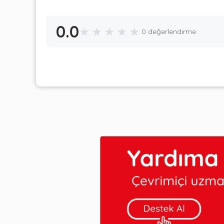
0.0
★
★
★
★
★
0 değerlendirme