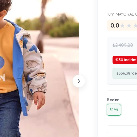
Tüm MAYORAL Ü
★
★
0.0
₺2.409,00
%
30
İndirim
₺556,38
`de
›
Beden
12 Ay