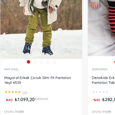
MAYORAL
DENOKİDS
Mayoral Erkek Çocuk Slim Fit Pantolon
Denokids Erk
Yeşil 4539
Pantolon Tak
★
★
★
★
★
★
★
★
★
★
(2)
₺1.093,20
₺282,
₺1.822,00
%40
%40
Ürünü İncele
Ürünü İncele