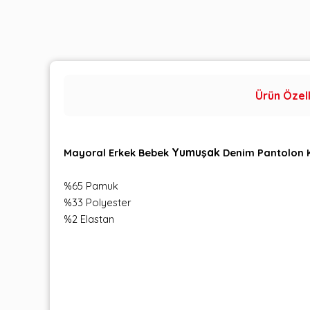
Ürün Özell
Yumuşak
Mayoral Erkek Bebek
Denim Pantolon 
%65 Pamuk
%33 Polyester
%2 Elastan