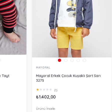
MAYORAL
e Tayt
Mayoral Erkek Çocuk Kuşaklı Şort Sarı
3275
★
★
★
★
★
(1)
₺1.402,00
Ürünü İncele