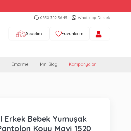
0850 302 56 45
Whatsapp Destek
Sepetim
Favorilerim
Emzirme
Mini Blog
Kampanyalar
l Erkek Bebek Yumuşak
Pantolon Koyu Mavi 1520