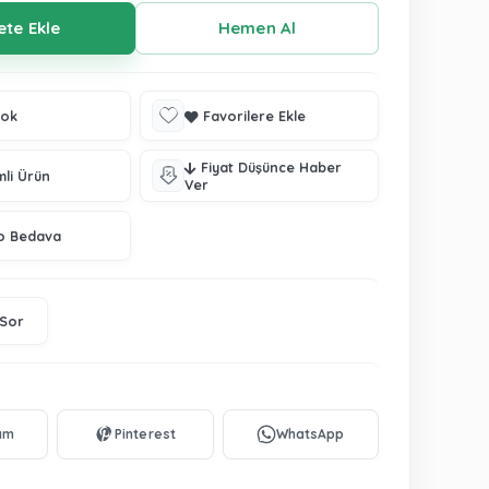
tok
Favorilere Ekle
Fiyat Düşünce Haber
mli Ürün
Ver
o Bedava
 Sor