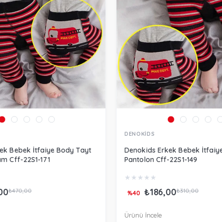
DENOKİDS
ek Bebek İtfaiye Body Tayt
Denokids Erkek Bebek İtfaiy
ım Cff-22S1-171
Pantolon Cff-22S1-149
★
★
★
★
★
00
₺186,00
₺470,00
₺310,00
%40
Ürünü İncele