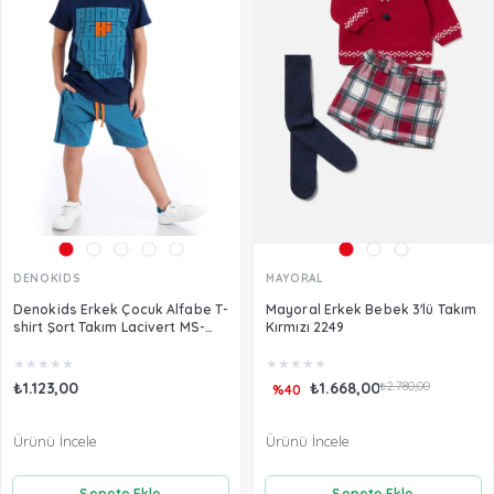
DENOKİDS
MAYORAL
Denokids Erkek Çocuk Alfabe T-
Mayoral Erkek Bebek 3'lü Takım
shirt Şort Takım Lacivert MS-
Kırmızı 2249
21Y2-036
★
★
★
★
★
★
★
★
★
★
₺1.123,00
₺1.668,00
₺2.780,00
%40
Ürünü İncele
Ürünü İncele
Sepete Ekle
Sepete Ekle