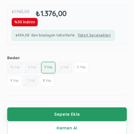
₺1.376,00
₺1.965,00
%
30
İndirim
₺454,08
`den başlayan taksitlerle
Taksit Seçenekleri
Beden
10 Yaş
4 Yaş
3 Yaş
6 Yaş
5 Yaş
9 Yaş
7 Yaş
8 Yaş