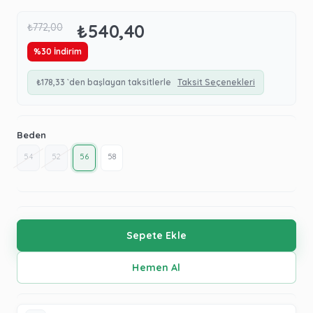
₺540,40
₺772,00
%
30
İndirim
₺178,33
`den başlayan taksitlerle
Taksit Seçenekleri
Beden
54
52
56
58