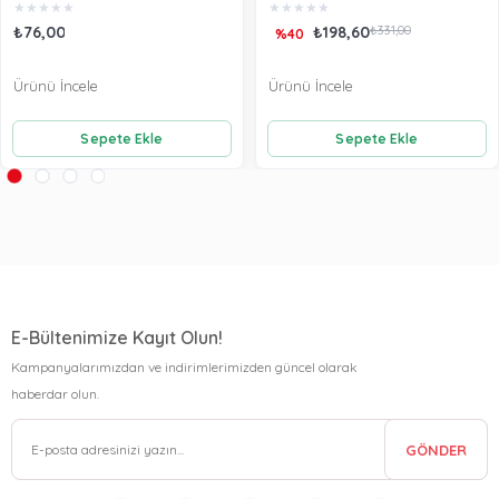
★
★
★
★
★
★
★
★
★
★
₺76,00
₺198,60
₺331,00
%40
Ürünü İncele
Ürünü İncele
Sepete Ekle
Sepete Ekle
E-Bültenimize Kayıt Olun!
Kampanyalarımızdan ve indirimlerimizden güncel olarak
haberdar olun.
GÖNDER