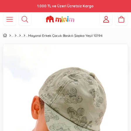
1.000 TL ve Üzeri Ücretsiz Kargo
Mayoral Erkek Çocuk Baskılı Şapka Yeşil 10194