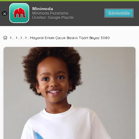
Park Yataklarda %41'e Varan İndirim!
Minimoda
Görüntüle
Minimoda Pazarlama
Ücretsiz -Google Play'de
Mayoral Erkek Çocuk Baskılı Tişört Beyaz 3080