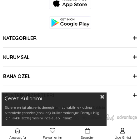
KATEGORİLER
KURUMSAL
BANA ÖZEL
MÜŞTERİ HİZMETLERİ
Çerez Kullanımı
Sizlere en iyi alışveriş deneyimini sunabilmek adına
© 2024 Minimoda | Tüm Hakları Saklıdır.
sitemizde çerezler(cookies) kullanmaktayız. Detaylı bilgi
için Kvkk sözleşmesini inceleyebilirsiniz.
Anasayfa
Favorilerim
Sepetim
Üye Girişi