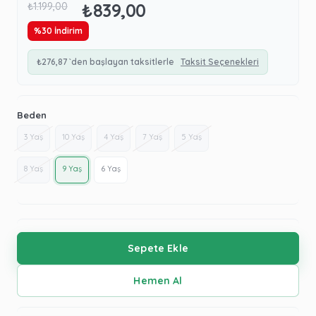
₺839,00
₺1.199,00
%
30
İndirim
₺276,87
`den başlayan taksitlerle
Taksit Seçenekleri
Beden
3 Yaş
10 Yaş
4 Yaş
7 Yaş
5 Yaş
8 Yaş
9 Yaş
6 Yaş