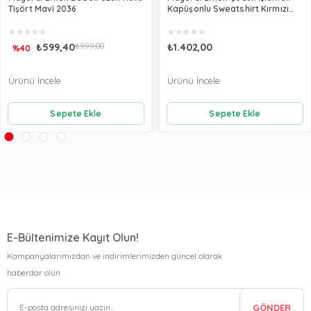
Tişört Mavi 2036
Kapüşonlu Sweatshirt Kırmızı
3482
★
★
★
★
★
★
★
★
★
★
₺599,40
₺999,00
₺1.402,00
%40
Ürünü İncele
Ürünü İncele
Sepete Ekle
Sepete Ekle
E-Bültenimize Kayıt Olun!
Kampanyalarımızdan ve indirimlerimizden güncel olarak
haberdar olun.
GÖNDER